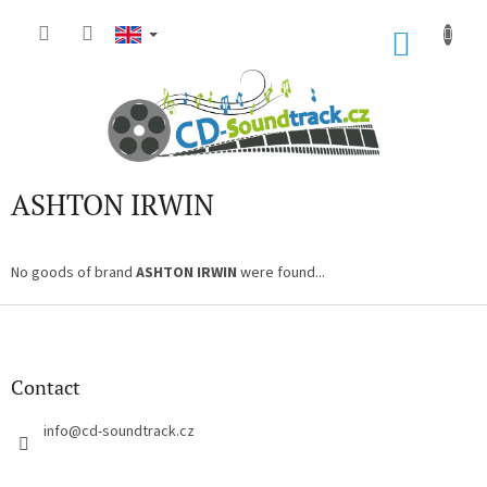
Skip
to
SHOP
content
CART
ASHTON IRWIN
No goods of brand
ASHTON IRWIN
were found...
F
o
o
t
Contact
e
r
info
@
cd-soundtrack.cz