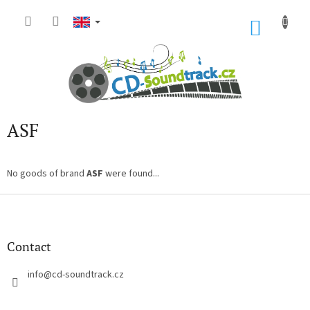
Skip
to
SHOP
content
CART
ASF
No goods of brand
ASF
were found...
F
o
o
t
Contact
e
r
info
@
cd-soundtrack.cz