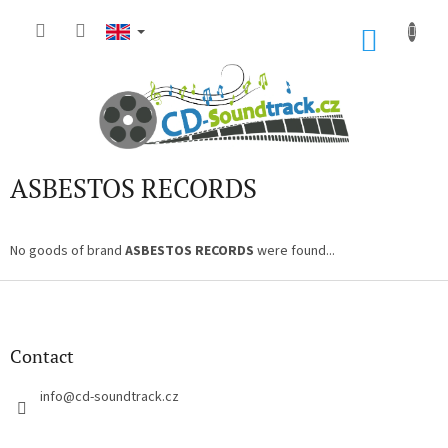
Skip
to
SHOP
content
CART
ASBESTOS RECORDS
No goods of brand
ASBESTOS RECORDS
were found...
F
o
o
t
Contact
e
r
info
@
cd-soundtrack.cz