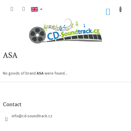
Skip
to
SHOP
content
CART
ASA
No goods of brand
ASA
were found...
F
o
o
t
Contact
e
r
info
@
cd-soundtrack.cz