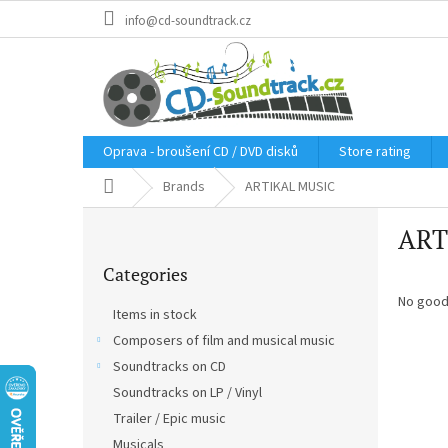
Skip
info@cd-soundtrack.cz
to
content
Oprava - broušení CD / DVD disků
Store rating
Home
Brands
ARTIKAL MUSIC
S
ART
i
Skip
d
Categories
categories
e
b
No good
Items in stock
a
Composers of film and musical music
r
Soundtracks on CD
Soundtracks on LP / Vinyl
Trailer / Epic music
Musicals