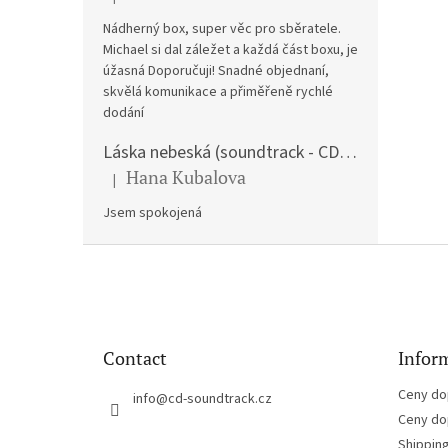
The product rating is 5 out of 5 stars.
Nádherný box, super věc pro sběratele.
Michael si dal záležet a každá část boxu, je
úžasná Doporučuji! Snadné objednaní,
skvělá komunikace a přiměřeně rychlé
dodání
Láska nebeská (soundtrack - CD) Love Actually
Hana Kubalova
|
The product rating is 5 out of 5 stars.
Jsem spokojená
F
o
o
t
e
Contact
Inform
r
Ceny do
info
@
cd-soundtrack.cz
Ceny do
Shippin