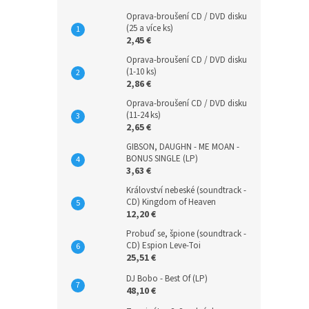
Oprava-broušení CD / DVD disku
(25 a více ks)
2,45 €
Oprava-broušení CD / DVD disku
(1-10 ks)
2,86 €
Oprava-broušení CD / DVD disku
(11-24 ks)
2,65 €
GIBSON, DAUGHN - ME MOAN -
BONUS SINGLE (LP)
3,63 €
Království nebeské (soundtrack -
CD) Kingdom of Heaven
12,20 €
Probuď se, špione (soundtrack -
CD) Espion Leve-Toi
25,51 €
DJ Bobo - Best Of (LP)
48,10 €