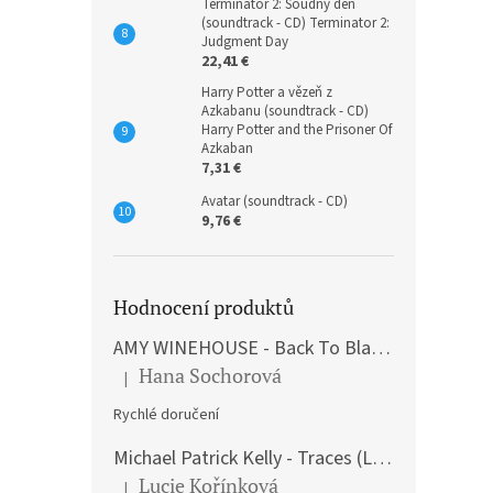
Terminátor 2: Soudný den
(soundtrack - CD) Terminator 2:
Judgment Day
22,41 €
Harry Potter a vězeň z
Azkabanu (soundtrack - CD)
Harry Potter and the Prisoner Of
Azkaban
7,31 €
Avatar (soundtrack - CD)
9,76 €
Hodnocení produktů
AMY WINEHOUSE - Back To Black (LP)
Hana Sochorová
|
The product rating is 5 out of 5 stars.
Rychlé doručení
Michael Patrick Kelly - Traces (Limited Edition) (Premium Box-Set) (LP)
Lucie Kořínková
|