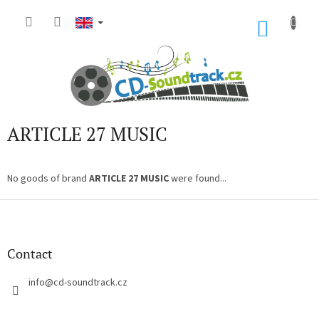
Skip
to
SHOP
content
CART
ARTICLE 27 MUSIC
No goods of brand
ARTICLE 27 MUSIC
were found...
F
o
o
t
Contact
e
r
info
@
cd-soundtrack.cz