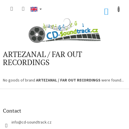
Skip
to
SHOP
content
CART
ARTEZANAL / FAR OUT
RECORDINGS
No goods of brand
ARTEZANAL / FAR OUT RECORDINGS
were found...
F
o
o
t
Contact
e
r
info
@
cd-soundtrack.cz