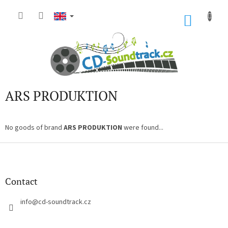
Skip
to
SHOP
content
CART
ARS PRODUKTION
No goods of brand
ARS PRODUKTION
were found...
F
o
o
t
Contact
e
r
info
@
cd-soundtrack.cz