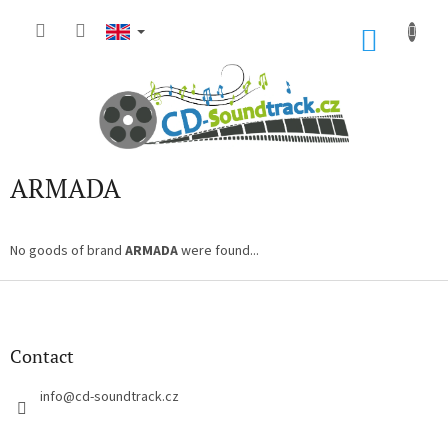
Skip
to
SHOP
content
CART
ARMADA
No goods of brand
ARMADA
were found...
F
o
o
t
Contact
e
r
info
@
cd-soundtrack.cz