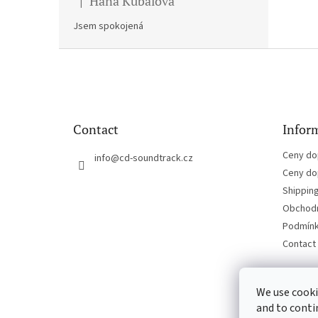
Hana Kubalova
|
The product rating is 5 out of 5 stars.
Jsem spokojená
F
o
o
t
e
Contact
Inform
r
Ceny do
info
@
cd-soundtrack.cz
Ceny do
Shippin
Obchodn
Podmínk
Contact
We use cooki
and to conti