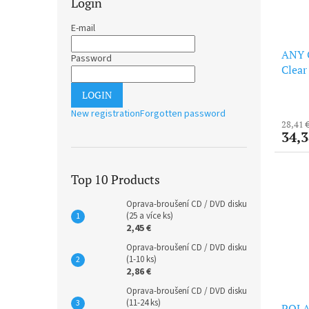
Login
E-mail
ANY G
Password
Clear
LOGIN
New registration
Forgotten password
28,41 
34,3
Top 10 Products
Oprava-broušení CD / DVD disku
(25 a více ks)
2,45 €
Oprava-broušení CD / DVD disku
(1-10 ks)
2,86 €
Oprava-broušení CD / DVD disku
(11-24 ks)
POLAR