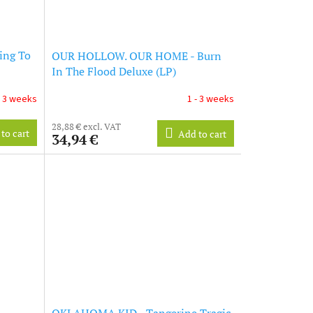
ing To
OUR HOLLOW. OUR HOME - Burn
In The Flood Deluxe (LP)
- 3 weeks
1 - 3 weeks
28,88 € excl. VAT
to cart
Add to cart
34,94 €
OKLAHOMA KID - Tangerine Tragic