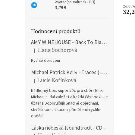
Avatar (soundtrack - CD)
26,69 
9,76 €
32,2
Hodnocení produktů
AMY WINEHOUSE - Back To Black (LP)
Hana Sochorová
|
The product rating is 5 out of 5 stars.
Rychlé doručení
Michael Patrick Kelly - Traces (Limited Edition) (Premium Box-Set) (LP)
Lucie Kořínková
|
The product rating is 5 out of 5 stars.
Nádherný box, super věc pro sběratele.
Michael si dal záležet a každá část boxu, je
úžasná Doporučuji! Snadné objednaní,
skvělá komunikace a přiměřeně rychlé
dodání
Láska nebeská (soundtrack - CD) Love Actually