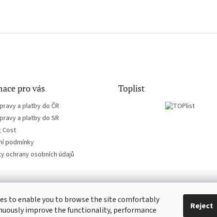
ace pro vás
Toplist
pravy a platby do ČR
pravy a platby do SR
g Cost
í podmínky
y ochrany osobních údajů
es to enable you to browse the site comfortably
CD-hudba.cz
EN-filmy.cz
Reject
nuously improve the functionality, performance