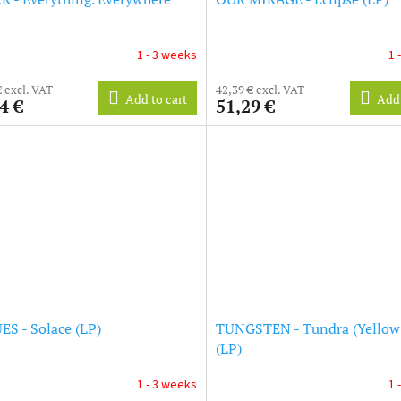
1 - 3 weeks
1 
€ excl. VAT
42,39 € excl. VAT
Add to cart
Add 
4 €
51,29 €
S - Solace (LP)
TUNGSTEN - Tundra (Yellow 
(LP)
1 - 3 weeks
1 