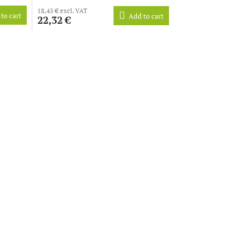
18,45 € excl. VAT
to cart
Add to cart
22,32 €