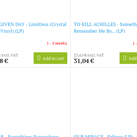
IVEN DAY - Limitless (Crystal
TO KILL ACHILLES - Someth
 Vinyl) (LP)
Remember Me By... (LP)
1 - 3 weeks
1 
€ excl. VAT
25,65 € excl. VAT
Add to cart
Add 
8 €
31,04 €
 - Everything. Everywhere
OUR MIRAGE - Eclipse (LP)