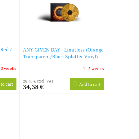
Red /
ANY GIVEN DAY - Limitless (Orange
Transparent/Black Splatter Vinyl)
(LP)
- 3 weeks
1 - 3 weeks
28,41 € excl. VAT
to cart
Add to cart
34,38 €