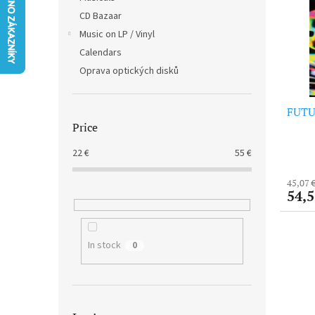
t
s
CD Bazaar
o
o
f
Music on LP / Vinyl
r
p
t
Calendars
r
i
Oprava optických disků
o
n
d
g
FUTUR
u
Price
c
t
22
€
55
€
s
45,07 
54,5
In stock
0