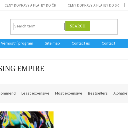
CENY DOPRAVY A PLATBY DO ČR
CENY DOPRAVY A PLATBY DO SR
SEARCH
Věrnostní program
Site map
Contact us
Contact
SING EMPIRE
commend
Least expensive
Most expensive
Bestsellers
Alphabet