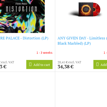
E PALACE - Distortion (LP)
ANY GIVEN DAY - Limitless (
Black Marbled) (LP)
1 - 3 weeks
1 
€ excl. VAT
28,41 € excl. VAT
Add to cart
Add 
3 €
34,38 €