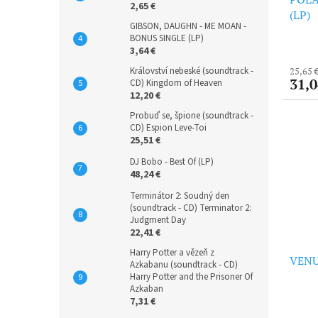
2,65 €
(LP)
GIBSON, DAUGHN - ME MOAN -
BONUS SINGLE (LP)
3,64 €
Království nebeské (soundtrack -
25,65 
31,0
CD) Kingdom of Heaven
12,20 €
Probuď se, špione (soundtrack -
CD) Espion Leve-Toi
25,51 €
DJ Bobo - Best Of (LP)
48,24 €
Terminátor 2: Soudný den
(soundtrack - CD) Terminator 2:
Judgment Day
22,41 €
Harry Potter a vězeň z
VENUE
Azkabanu (soundtrack - CD)
Harry Potter and the Prisoner Of
Azkaban
7,31 €