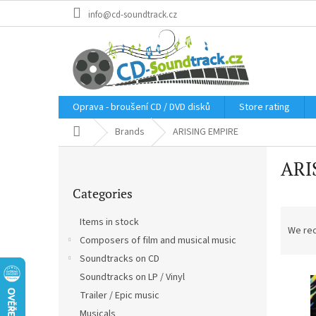
Skip
info@cd-soundtrack.cz
to
content
Oprava - broušení CD / DVD disků
Store rating
Home
Brands
ARISING EMPIRE
S
ARI
i
Skip
d
Categories
categories
e
P
b
Items in stock
r
a
We re
Composers of film and musical music
o
r
d
Soundtracks on CD
L
u
Soundtracks on LP / Vinyl
i
c
Trailer / Epic music
s
t
Musicals