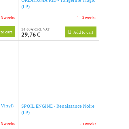
(LP)
- 3 weeks
1 - 3 weeks
24,60 € excl. VAT
to cart
Add to cart
29,76 €
Vinyl)
SPOIL ENGINE - Renaissance Noire
(LP)
- 3 weeks
1 - 3 weeks