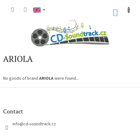
Skip
to
SHOP
content
CART
ARIOLA
No goods of brand
ARIOLA
were found...
F
o
o
t
Contact
e
r
info
@
cd-soundtrack.cz