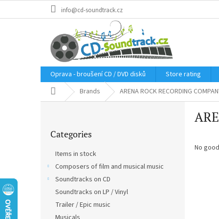
Skip
info@cd-soundtrack.cz
to
content
Oprava - broušení CD / DVD disků
Store rating
Home
Brands
ARENA ROCK RECORDING COMPAN
S
ARE
i
Skip
d
Categories
categories
e
b
No good
Items in stock
a
Composers of film and musical music
r
Soundtracks on CD
Soundtracks on LP / Vinyl
Trailer / Epic music
Musicals