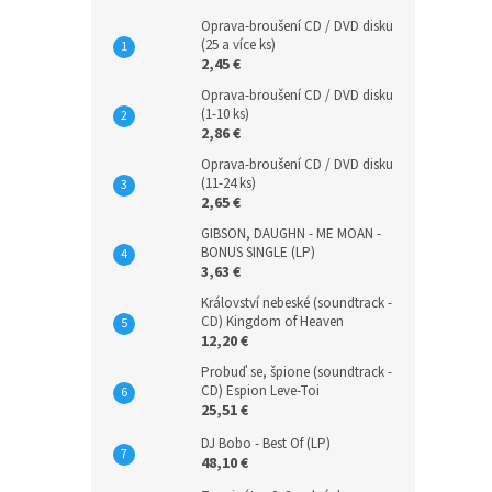
Oprava-broušení CD / DVD disku
(25 a více ks)
2,45 €
Oprava-broušení CD / DVD disku
(1-10 ks)
2,86 €
Oprava-broušení CD / DVD disku
(11-24 ks)
2,65 €
GIBSON, DAUGHN - ME MOAN -
BONUS SINGLE (LP)
3,63 €
Království nebeské (soundtrack -
CD) Kingdom of Heaven
12,20 €
Probuď se, špione (soundtrack -
CD) Espion Leve-Toi
25,51 €
DJ Bobo - Best Of (LP)
48,10 €