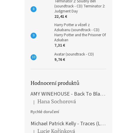
Terminátor 2: Soudný den
(soundtrack - CD) Terminator 2:
Judgment Day
22,41 €
Harry Potter a vězeň z
Azkabanu (soundtrack - CD)
Harry Potter and the Prisoner Of
Azkaban
7,31 €
Avatar (soundtrack - CD)
9,76 €
Hodnocení produktů
AMY WINEHOUSE - Back To Black (LP)
Hana Sochorová
|
The product rating is 5 out of 5 stars.
Rychlé doručení
Michael Patrick Kelly - Traces (Limited Edition) (Premium Box-Set) (LP)
Lucie Kořínková
|