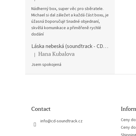
The product rating is 5 out of 5 stars.
Nádherný box, super věc pro sběratele.
Michael si dal záležet a každá část boxu, je
úžasná Doporučuji! Snadné objednaní,
skvělá komunikace a přiměřeně rychlé
dodání
Láska nebeská (soundtrack - CD) Love Actually
Hana Kubalova
|
The product rating is 5 out of 5 stars.
Jsem spokojená
F
o
o
t
e
Contact
Inform
r
Ceny do
info
@
cd-soundtrack.cz
Ceny do
Shippin