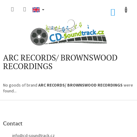
Skip
to
SHOP
content
CART
ARC RECORDS/ BROWNSWOOD
RECORDINGS
No goods of brand
ARC RECORDS/ BROWNSWOOD RECORDINGS
were
found...
F
o
o
t
Contact
e
r
info
@
cd-soundtrack.cz