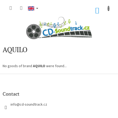
Skip
to
SHOP
content
CART
AQUILO
No goods of brand
AQUILO
were found...
F
o
o
t
Contact
e
r
info
@
cd-soundtrack.cz