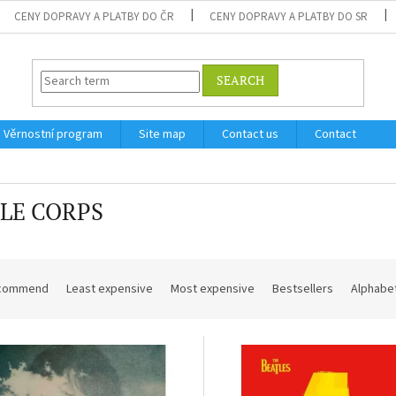
CENY DOPRAVY A PLATBY DO ČR
CENY DOPRAVY A PLATBY DO SR
SEARCH
Věrnostní program
Site map
Contact us
Contact
LE CORPS
commend
Least expensive
Most expensive
Bestsellers
Alphabet