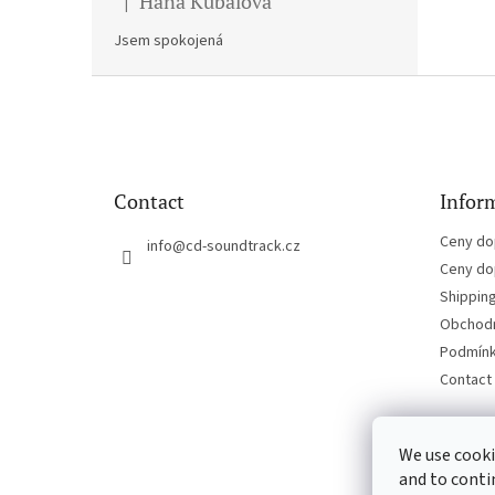
Hana Kubalova
|
The product rating is 5 out of 5 stars.
Jsem spokojená
F
o
o
t
e
Contact
Inform
r
Ceny do
info
@
cd-soundtrack.cz
Ceny do
Shippin
Obchodn
Podmínk
Contact
We use cooki
and to conti