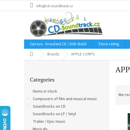
Skip
info@cd-soundtrack.cz
to
content
Oprava - broušení CD / DVD disků
Store rating
Home
Brands
APPLE CORPS
S
APP
i
Skip
d
Categories
categories
e
P
b
Items in stock
r
a
We re
Composers of film and musical music
o
r
d
Soundtracks on CD
L
u
Soundtracks on LP / Vinyl
i
c
Trailer / Epic music
s
t
Musicals