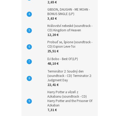
2,65 €
GIBSON, DAUGHN - ME MOAN -
BONUS SINGLE (LP)
3,63 €
Království nebeské (soundtrack -
CD) Kingdom of Heaven
12,20 €
Probuď se, špione (soundtrack -
CD) Espion Leve-Toi
25,51 €
DJ Bobo - Best Of (LP)
48,10 €
Terminátor 2: Soudný den
(soundtrack - CD) Terminator 2:
Judgment Day
22,41 €
Harry Potter a vězeň z
Azkabanu (soundtrack - CD)
Harry Potter and the Prisoner Of
Azkaban
7,31 €