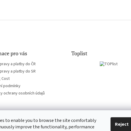
ace pro vás
Toplist
pravy a platby do ČR
pravy a platby do SR
g Cost
í podmínky
y ochrany osobních údajů
es to enable you to browse the site comfortably
CD-hudba.cz
EN-filmy.cz
Reject
nuously improve the functionality, performance