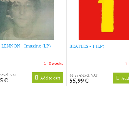
 LENNON - Imagine (LP)
BEATLES - 1 (LP)
1 - 3 weeks
1 
€ excl. VAT
46,27 € excl. VAT
Add to cart
Add 
5 €
55,99 €
L
i
s
t
i
n
g