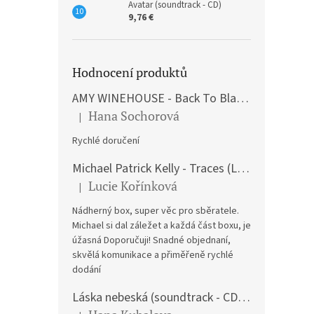
Avatar (soundtrack - CD)
9,76 €
Hodnocení produktů
AMY WINEHOUSE - Back To Black (LP)
Hana Sochorová
|
The product rating is 5 out of 5 stars.
Rychlé doručení
Michael Patrick Kelly - Traces (Limited Edition) (Premium Box-Set) (LP)
Lucie Kořínková
|
The product rating is 5 out of 5 stars.
Nádherný box, super věc pro sběratele.
Michael si dal záležet a každá část boxu, je
úžasná Doporučuji! Snadné objednaní,
skvělá komunikace a přiměřeně rychlé
dodání
Láska nebeská (soundtrack - CD) Love Actually