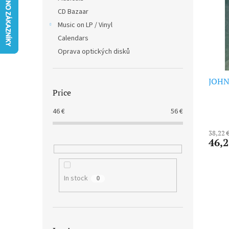
t
s
CD Bazaar
o
o
f
Music on LP / Vinyl
r
p
t
Calendars
r
i
Oprava optických disků
o
n
d
g
JOHN
u
Price
c
t
46
€
56
€
s
38,22 
46,2
In stock
0