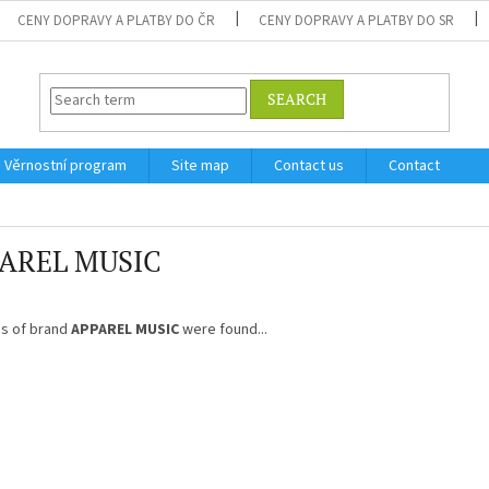
CENY DOPRAVY A PLATBY DO ČR
CENY DOPRAVY A PLATBY DO SR
SEARCH
Věrnostní program
Site map
Contact us
Contact
AREL MUSIC
s of brand
APPAREL MUSIC
were found...