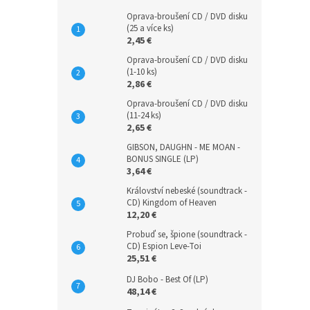
Oprava-broušení CD / DVD disku
(25 a více ks)
2,45 €
Oprava-broušení CD / DVD disku
(1-10 ks)
2,86 €
Oprava-broušení CD / DVD disku
(11-24 ks)
2,65 €
GIBSON, DAUGHN - ME MOAN -
BONUS SINGLE (LP)
3,64 €
Království nebeské (soundtrack -
CD) Kingdom of Heaven
12,20 €
Probuď se, špione (soundtrack -
CD) Espion Leve-Toi
25,51 €
DJ Bobo - Best Of (LP)
48,14 €