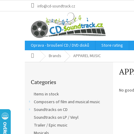
Skip
info@cd-soundtrack.cz
to
content
Oprava - broušení CD / DVD disků
Store rating
Home
Brands
APPAREL MUSIC
S
APP
i
Skip
d
Categories
categories
e
b
No good
Items in stock
a
Composers of film and musical music
r
Soundtracks on CD
Soundtracks on LP / Vinyl
Trailer / Epic music
Musicals