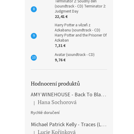
Terminátor 2: Soudný den
(soundtrack - CD) Terminator 2:
Judgment Day
22,41 €
Harry Potter a vězeň z
Azkabanu (soundtrack - CD)
Harry Potter and the Prisoner Of
Azkaban
7,31 €
Avatar (soundtrack - CD)
9,76 €
Hodnocení produktů
AMY WINEHOUSE - Back To Black (LP)
Hana Sochorová
|
The product rating is 5 out of 5 stars.
Rychlé doručení
Michael Patrick Kelly - Traces (Limited Edition) (Premium Box-Set) (LP)
Lucie Kořínková
|