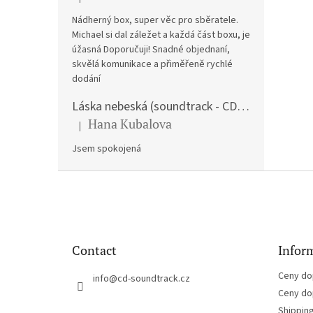
The product rating is 5 out of 5 stars.
Nádherný box, super věc pro sběratele.
Michael si dal záležet a každá část boxu, je
úžasná Doporučuji! Snadné objednaní,
skvělá komunikace a přiměřeně rychlé
dodání
Láska nebeská (soundtrack - CD) Love Actually
Hana Kubalova
|
The product rating is 5 out of 5 stars.
Jsem spokojená
F
o
o
t
e
Contact
Inform
r
Ceny do
info
@
cd-soundtrack.cz
Ceny do
Shippin