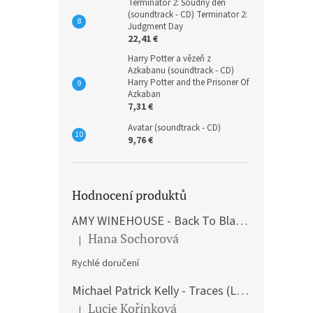
Terminátor 2: Soudný den
(soundtrack - CD) Terminator 2:
Judgment Day
22,41 €
Harry Potter a vězeň z
Azkabanu (soundtrack - CD)
Harry Potter and the Prisoner Of
Azkaban
7,31 €
Avatar (soundtrack - CD)
9,76 €
Hodnocení produktů
AMY WINEHOUSE - Back To Black (LP)
Hana Sochorová
|
The product rating is 5 out of 5 stars.
Rychlé doručení
Michael Patrick Kelly - Traces (Limited Edition) (Premium Box-Set) (LP)
Lucie Kořínková
|