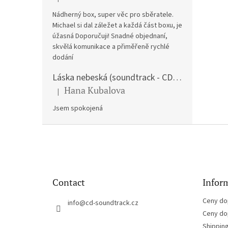
The product rating is 5 out of 5 stars.
Nádherný box, super věc pro sběratele.
Michael si dal záležet a každá část boxu, je
úžasná Doporučuji! Snadné objednaní,
skvělá komunikace a přiměřeně rychlé
dodání
Láska nebeská (soundtrack - CD) Love Actually
Hana Kubalova
|
The product rating is 5 out of 5 stars.
Jsem spokojená
F
o
o
t
e
Contact
Inform
r
Ceny do
info
@
cd-soundtrack.cz
Ceny do
Shippin