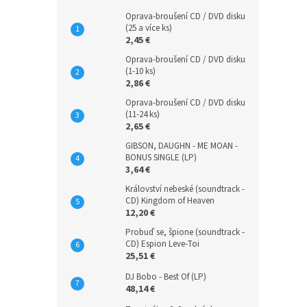
Oprava-broušení CD / DVD disku
(25 a více ks)
2,45 €
Oprava-broušení CD / DVD disku
(1-10 ks)
2,86 €
Oprava-broušení CD / DVD disku
(11-24 ks)
2,65 €
GIBSON, DAUGHN - ME MOAN -
BONUS SINGLE (LP)
3,64 €
Království nebeské (soundtrack -
CD) Kingdom of Heaven
12,20 €
Probuď se, špione (soundtrack -
CD) Espion Leve-Toi
25,51 €
DJ Bobo - Best Of (LP)
48,14 €