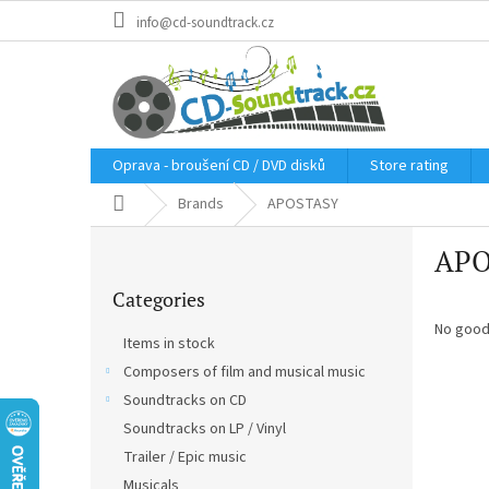
Skip
info@cd-soundtrack.cz
to
content
Oprava - broušení CD / DVD disků
Store rating
Home
Brands
APOSTASY
S
APO
i
Skip
d
Categories
categories
e
b
No good
Items in stock
a
Composers of film and musical music
r
Soundtracks on CD
Soundtracks on LP / Vinyl
Trailer / Epic music
Musicals