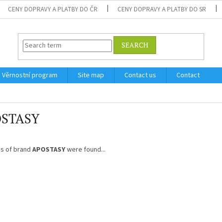
CENY DOPRAVY A PLATBY DO ČR
CENY DOPRAVY A PLATBY DO SR
SEARCH
Věrnostní program
Site map
Contact us
Contact
STASY
s of brand
APOSTASY
were found...