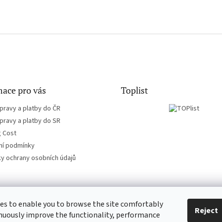
ace pro vás
Toplist
pravy a platby do ČR
pravy a platby do SR
g Cost
í podmínky
y ochrany osobních údajů
es to enable you to browse the site comfortably
CD-hudba.cz
EN-filmy.cz
Reject
nuously improve the functionality, performance