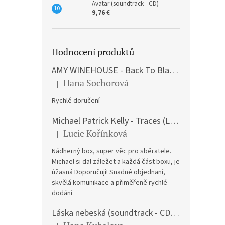
Avatar (soundtrack - CD)
9,76 €
Hodnocení produktů
AMY WINEHOUSE - Back To Black (LP)
Hana Sochorová
|
The product rating is 5 out of 5 stars.
Rychlé doručení
Michael Patrick Kelly - Traces (Limited Edition) (Premium Box-Set) (LP)
Lucie Kořínková
|
The product rating is 5 out of 5 stars.
Nádherný box, super věc pro sběratele.
Michael si dal záležet a každá část boxu, je
úžasná Doporučuji! Snadné objednaní,
skvělá komunikace a přiměřeně rychlé
dodání
Láska nebeská (soundtrack - CD) Love Actually