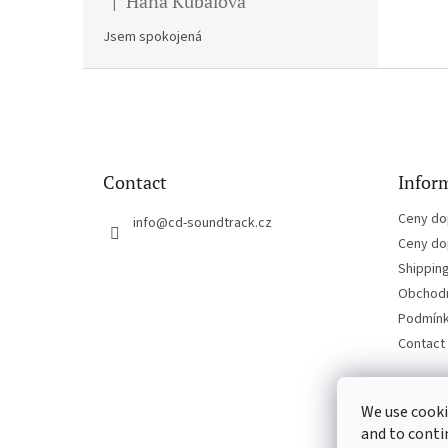
Hana Kubalova
|
The product rating is 5 out of 5 stars.
Jsem spokojená
F
o
o
t
e
Contact
Inform
r
Ceny do
info
@
cd-soundtrack.cz
Ceny do
Shippin
Obchodn
Podmínk
Contact
We use cooki
and to conti