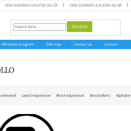
CENY DOPRAVY A PLATBY DO ČR
CENY DOPRAVY A PLATBY DO SR
SEARCH
Věrnostní program
Site map
Contact us
Contact
LLO
commend
Least expensive
Most expensive
Bestsellers
Alphabet