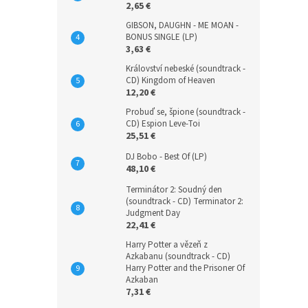
2,65 €
GIBSON, DAUGHN - ME MOAN -
BONUS SINGLE (LP)
3,63 €
Království nebeské (soundtrack -
CD) Kingdom of Heaven
12,20 €
Probuď se, špione (soundtrack -
CD) Espion Leve-Toi
25,51 €
DJ Bobo - Best Of (LP)
48,10 €
Terminátor 2: Soudný den
(soundtrack - CD) Terminator 2:
Judgment Day
22,41 €
Harry Potter a vězeň z
Azkabanu (soundtrack - CD)
Harry Potter and the Prisoner Of
Azkaban
7,31 €