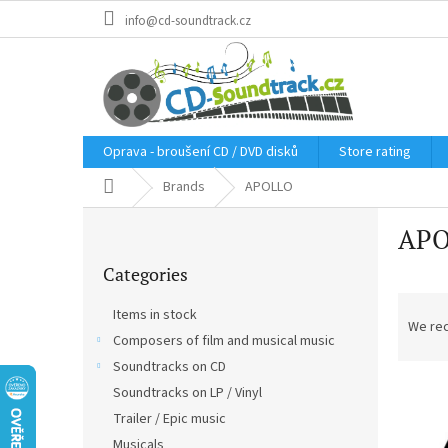
Skip
info@cd-soundtrack.cz
to
content
Oprava - broušení CD / DVD disků
Store rating
Home
Brands
APOLLO
S
APO
i
Skip
d
Categories
categories
e
P
b
Items in stock
r
a
We re
Composers of film and musical music
o
r
d
Soundtracks on CD
L
u
Soundtracks on LP / Vinyl
i
c
Trailer / Epic music
s
t
Musicals