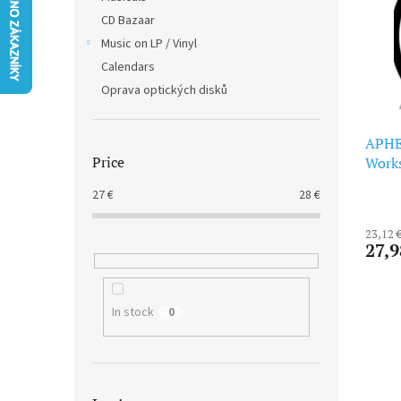
t
s
CD Bazaar
o
o
f
Music on LP / Vinyl
r
p
t
Calendars
r
i
Oprava optických disků
o
n
d
g
u
APHE
Price
c
Works
t
27
€
28
€
s
23,12 
27,9
In stock
0