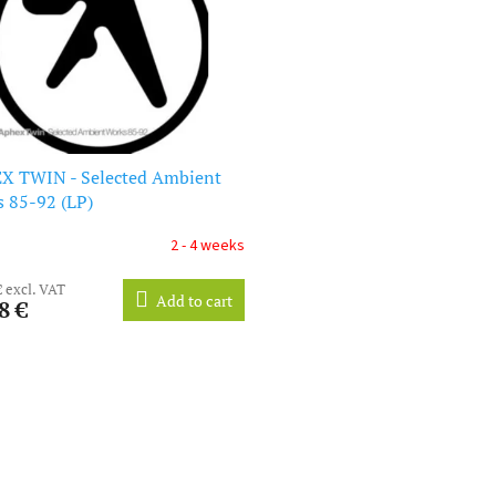
X TWIN - Selected Ambient
 85-92 (LP)
2 - 4 weeks
€ excl. VAT
Add to cart
8 €
L
i
s
t
i
n
g