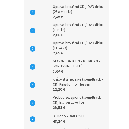
Oprava-broušení CD / DVD disku
(25 a více ks)
2,45 €
Oprava-broušení CD / DVD disku
(1-10 ks)
2,86 €
Oprava-broušení CD / DVD disku
(11-24 ks)
2,65 €
GIBSON, DAUGHN - ME MOAN -
BONUS SINGLE (LP)
3,64 €
Království nebeské (soundtrack -
CD) Kingdom of Heaven
12,20 €
Probuď se, špione (soundtrack -
CD) Espion Leve-Toi
25,51 €
DJ Bobo - Best Of (LP)
48,14 €