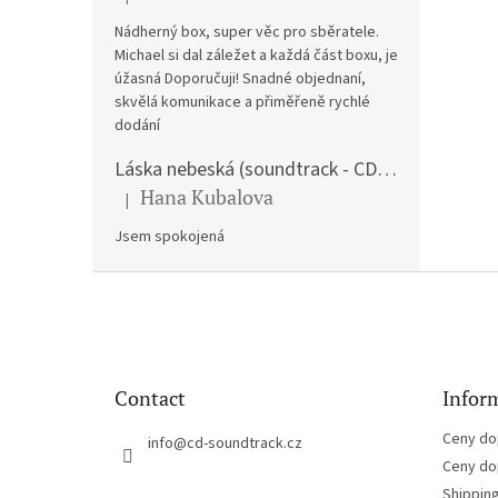
The product rating is 5 out of 5 stars.
Nádherný box, super věc pro sběratele.
Michael si dal záležet a každá část boxu, je
úžasná Doporučuji! Snadné objednaní,
skvělá komunikace a přiměřeně rychlé
dodání
Láska nebeská (soundtrack - CD) Love Actually
Hana Kubalova
|
The product rating is 5 out of 5 stars.
Jsem spokojená
F
o
o
t
e
Contact
Inform
r
Ceny do
info
@
cd-soundtrack.cz
Ceny do
Shippin