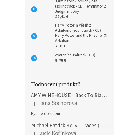
Terminátor 2: Soudný den
(soundtrack - CD) Terminator 2:
Judgment Day
22,41 €
Harry Potter a vězeň z
Azkabanu (soundtrack - CD)
Harry Potter and the Prisoner Of
Azkaban
7,31 €
Avatar (soundtrack - CD)
9,76 €
Hodnocení produktů
AMY WINEHOUSE - Back To Black (LP)
Hana Sochorová
|
The product rating is 5 out of 5 stars.
Rychlé doručení
Michael Patrick Kelly - Traces (Limited Edition) (Premium Box-Set) (LP)
Lucie Kořínková
|