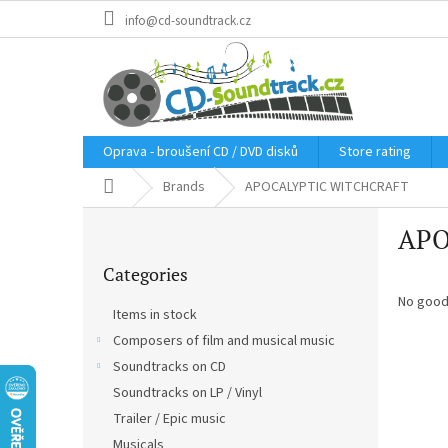
Skip
info@cd-soundtrack.cz
to
content
Oprava - broušení CD / DVD disků
Store rating
Home
Brands
APOCALYPTIC WITCHCRAFT
S
APO
i
Skip
d
Categories
categories
e
b
No good
Items in stock
a
Composers of film and musical music
r
Soundtracks on CD
Soundtracks on LP / Vinyl
Trailer / Epic music
Musicals