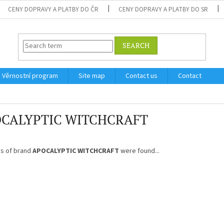
CENY DOPRAVY A PLATBY DO ČR
CENY DOPRAVY A PLATBY DO SR
SEARCH
Věrnostní program
Site map
Contact us
Contact
CALYPTIC WITCHCRAFT
s of brand
APOCALYPTIC WITCHCRAFT
were found...