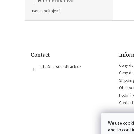
Hana Kubalova
|
The product rating is 5 out of 5 stars.
Jsem spokojená
F
o
o
t
e
Contact
Inform
r
Ceny do
info
@
cd-soundtrack.cz
Ceny do
Shippin
Obchodn
Podmínk
Contact
We use cooki
and to conti