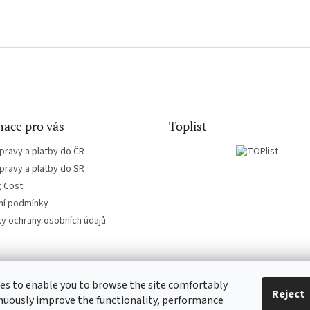
ace pro vás
Toplist
pravy a platby do ČR
pravy a platby do SR
g Cost
í podmínky
y ochrany osobních údajů
es to enable you to browse the site comfortably
CD-hudba.cz
EN-filmy.cz
Reject
nuously improve the functionality, performance