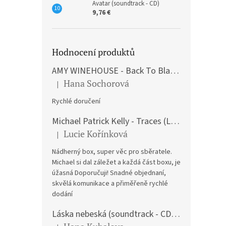
Avatar (soundtrack - CD)
9,76 €
Hodnocení produktů
AMY WINEHOUSE - Back To Black (LP)
Hana Sochorová
|
The product rating is 5 out of 5 stars.
Rychlé doručení
Michael Patrick Kelly - Traces (Limited Edition) (Premium Box-Set) (LP)
Lucie Kořínková
|
The product rating is 5 out of 5 stars.
Nádherný box, super věc pro sběratele.
Michael si dal záležet a každá část boxu, je
úžasná Doporučuji! Snadné objednaní,
skvělá komunikace a přiměřeně rychlé
dodání
Láska nebeská (soundtrack - CD) Love Actually