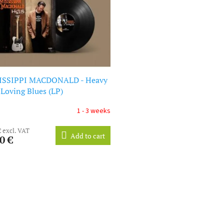
ISSIPPI MACDONALD - Heavy
 Loving Blues (LP)
1 - 3 weeks
€ excl. VAT
Add to cart
0 €
L
i
s
t
i
n
g