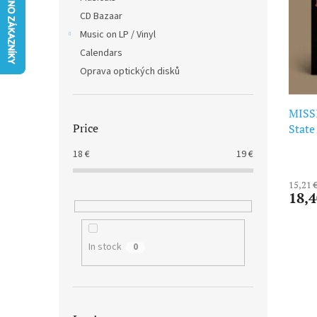
t
s
CD Bazaar
o
o
f
Music on LP / Vinyl
r
p
t
Calendars
r
i
Oprava optických disků
o
n
d
g
u
MISS
Price
c
State
t
18
€
19
€
s
15,21 
18,4
In stock
0