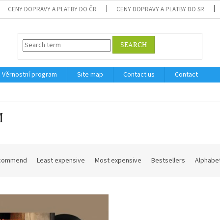
CENY DOPRAVY A PLATBY DO ČR
CENY DOPRAVY A PLATBY DO SR
SEARCH
Věrnostní program
Site map
Contact us
Contact
M
commend
Least expensive
Most expensive
Bestsellers
Alphabet