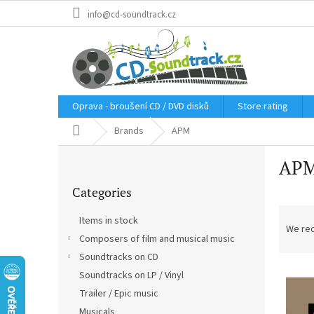
Skip
info@cd-soundtrack.cz
to
content
Oprava - broušení CD / DVD disků
Store rating
Home
Brands
APM
S
AP
i
Skip
d
Categories
categories
e
P
b
Items in stock
r
a
We re
Composers of film and musical music
o
r
d
Soundtracks on CD
L
u
Soundtracks on LP / Vinyl
i
c
Trailer / Epic music
s
t
Musicals