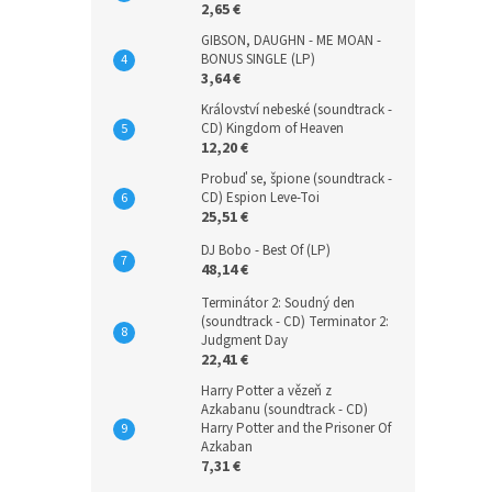
2,65 €
GIBSON, DAUGHN - ME MOAN -
BONUS SINGLE (LP)
3,64 €
Království nebeské (soundtrack -
CD) Kingdom of Heaven
12,20 €
Probuď se, špione (soundtrack -
CD) Espion Leve-Toi
25,51 €
DJ Bobo - Best Of (LP)
48,14 €
Terminátor 2: Soudný den
(soundtrack - CD) Terminator 2:
Judgment Day
22,41 €
Harry Potter a vězeň z
Azkabanu (soundtrack - CD)
Harry Potter and the Prisoner Of
Azkaban
7,31 €