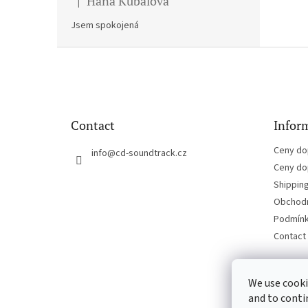
Hana Kubalova
|
The product rating is 5 out of 5 stars.
Jsem spokojená
F
o
o
t
e
Contact
Inform
r
Ceny do
info
@
cd-soundtrack.cz
Ceny do
Shippin
Obchodn
Podmínk
Contact
We use cooki
and to conti