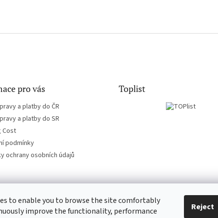
ace pro vás
Toplist
pravy a platby do ČR
pravy a platby do SR
g Cost
í podmínky
y ochrany osobních údajů
es to enable you to browse the site comfortably
CD-hudba.cz
EN-filmy.cz
Reject
nuously improve the functionality, performance