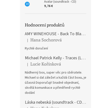
Avatar (soundtrack - CD)
9,76 €
Hodnocení produktů
AMY WINEHOUSE - Back To Black (LP)
Hana Sochorová
|
The product rating is 5 out of 5 stars.
Rychlé doručení
Michael Patrick Kelly - Traces (Limited Edition) (Premium Box-Set) (LP)
Lucie Kořínková
|
The product rating is 5 out of 5 stars.
Nádherný box, super věc pro sběratele.
Michael si dal záležet a každá část boxu, je
úžasná Doporučuji! Snadné objednaní,
skvělá komunikace a přiměřeně rychlé
dodání
Láska nebeská (soundtrack - CD) Love Actually