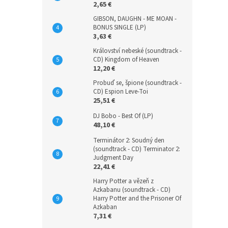
2,65 €
GIBSON, DAUGHN - ME MOAN -
BONUS SINGLE (LP)
3,63 €
Království nebeské (soundtrack -
CD) Kingdom of Heaven
12,20 €
Probuď se, špione (soundtrack -
CD) Espion Leve-Toi
25,51 €
DJ Bobo - Best Of (LP)
48,10 €
Terminátor 2: Soudný den
(soundtrack - CD) Terminator 2:
Judgment Day
22,41 €
Harry Potter a vězeň z
Azkabanu (soundtrack - CD)
Harry Potter and the Prisoner Of
Azkaban
7,31 €