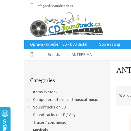
Skip
info@cd-soundtrack.cz
to
content
Oprava - broušení CD / DVD disků
Store rating
Home
Brands
ANTEPRIMA
S
AN
i
Skip
d
Categories
categories
e
P
b
Items in stock
r
a
We re
Composers of film and musical music
o
r
d
Soundtracks on CD
L
u
Soundtracks on LP / Vinyl
i
c
Trailer / Epic music
s
t
Musicals