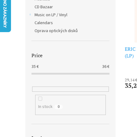
t
s
CD Bazaar
o
o
f
Music on LP / Vinyl
r
p
t
Calendars
r
i
Oprava optických disků
o
n
d
g
u
ERIC 
Price
c
(LP)
t
35
€
36
€
s
29,14 
35,2
In stock
0