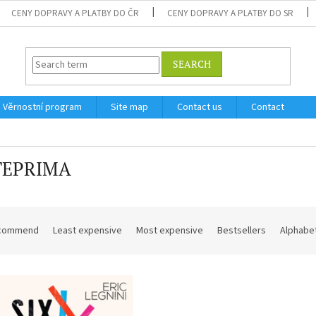
CENY DOPRAVY A PLATBY DO ČR
CENY DOPRAVY A PLATBY DO SR
SEARCH
Věrnostní program
Site map
Contact us
Contact
TEPRIMA
commend
Least expensive
Most expensive
Bestsellers
Alphabet