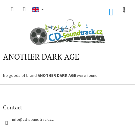
Skip
to
SHOP
content
CART
ANOTHER DARK AGE
No goods of brand
ANOTHER DARK AGE
were found...
F
o
o
t
Contact
e
r
info
@
cd-soundtrack.cz