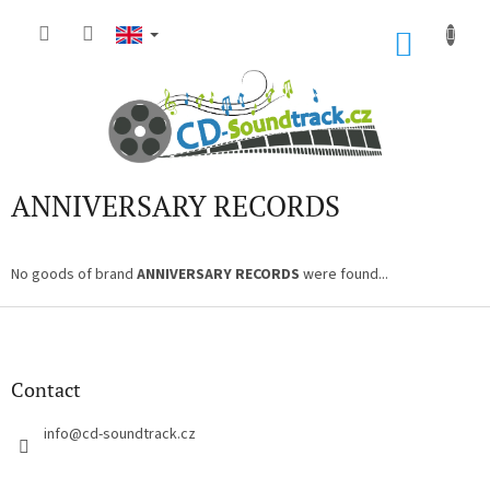
Skip
to
SHOP
content
CART
ANNIVERSARY RECORDS
No goods of brand
ANNIVERSARY RECORDS
were found...
F
o
o
t
Contact
e
r
info
@
cd-soundtrack.cz