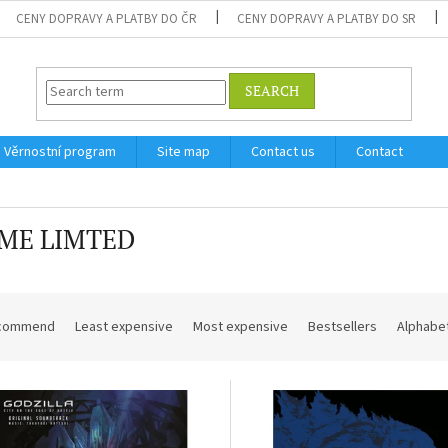
CENY DOPRAVY A PLATBY DO ČR
CENY DOPRAVY A PLATBY DO SR
SEARCH
Věrnostní program
Site map
Contact us
Contact
ME LIMTED
commend
Least expensive
Most expensive
Bestsellers
Alphabet