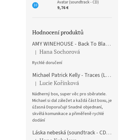
Avatar (soundtrack - CD)
9,76 €
Hodnocení produktů
AMY WINEHOUSE - Back To Black (LP)
Hana Sochorová
|
The product rating is 5 out of 5 stars.
Rychlé doručení
Michael Patrick Kelly - Traces (Limited Edition) (Premium Box-Set) (LP)
Lucie Kořínková
|
The product rating is 5 out of 5 stars.
Nádherný box, super věc pro sběratele.
Michael si dal záležet a každá část boxu, je
úžasná Doporučuji! Snadné objednaní,
skvělá komunikace a přiměřeně rychlé
dodání
Láska nebeská (soundtrack - CD) Love Actually