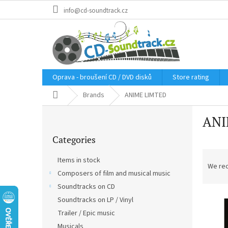
Skip
info@cd-soundtrack.cz
to
content
Oprava - broušení CD / DVD disků
Store rating
Home
Brands
ANIME LIMTED
S
ANI
i
Skip
d
Categories
categories
e
P
b
Items in stock
r
a
We re
Composers of film and musical music
o
r
d
Soundtracks on CD
L
u
Soundtracks on LP / Vinyl
i
c
Trailer / Epic music
s
t
Musicals