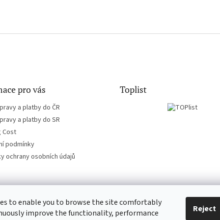
ace pro vás
Toplist
pravy a platby do ČR
pravy a platby do SR
g Cost
í podmínky
y ochrany osobních údajů
es to enable you to browse the site comfortably
CD-hudba.cz
EN-filmy.cz
Reject
nuously improve the functionality, performance