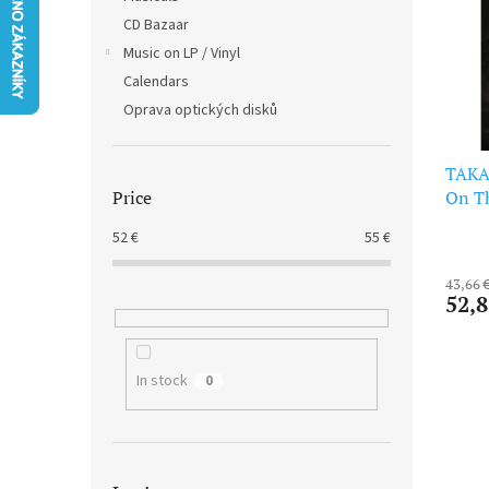
t
s
CD Bazaar
o
o
f
Music on LP / Vinyl
r
p
t
Calendars
r
i
Oprava optických disků
o
n
d
g
TAKA
u
On Th
Price
c
t
52
€
55
€
s
43,66 
52,8
In stock
0