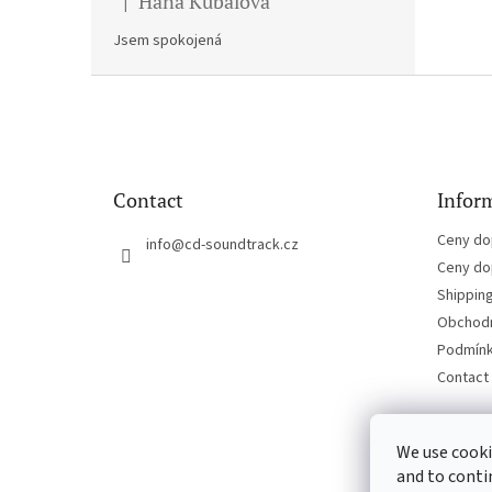
Hana Kubalova
|
The product rating is 5 out of 5 stars.
Jsem spokojená
F
o
o
t
e
Contact
Inform
r
Ceny do
info
@
cd-soundtrack.cz
Ceny do
Shippin
Obchodn
Podmínk
Contact
We use cooki
and to conti