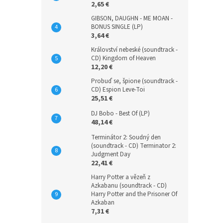
2,65 €
GIBSON, DAUGHN - ME MOAN -
BONUS SINGLE (LP)
3,64 €
Království nebeské (soundtrack -
CD) Kingdom of Heaven
12,20 €
Probuď se, špione (soundtrack -
CD) Espion Leve-Toi
25,51 €
DJ Bobo - Best Of (LP)
48,14 €
Terminátor 2: Soudný den
(soundtrack - CD) Terminator 2:
Judgment Day
22,41 €
Harry Potter a vězeň z
Azkabanu (soundtrack - CD)
Harry Potter and the Prisoner Of
Azkaban
7,31 €