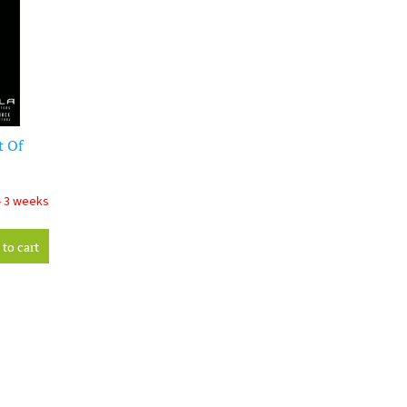
t Of
- 3 weeks
to cart