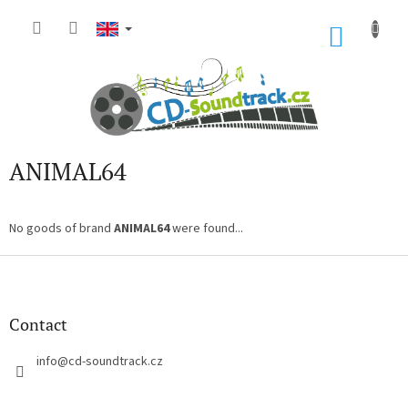
Skip
to
SHOP
content
CART
ANIMAL64
No goods of brand
ANIMAL64
were found...
F
o
o
t
Contact
e
r
info
@
cd-soundtrack.cz