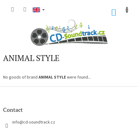
Skip
to
SHOP
content
CART
ANIMAL STYLE
No goods of brand
ANIMAL STYLE
were found...
F
o
o
t
Contact
e
r
info
@
cd-soundtrack.cz