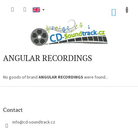
Skip
to
SHOP
content
CART
ANGULAR RECORDINGS
No goods of brand
ANGULAR RECORDINGS
were found...
F
o
o
t
Contact
e
r
info
@
cd-soundtrack.cz