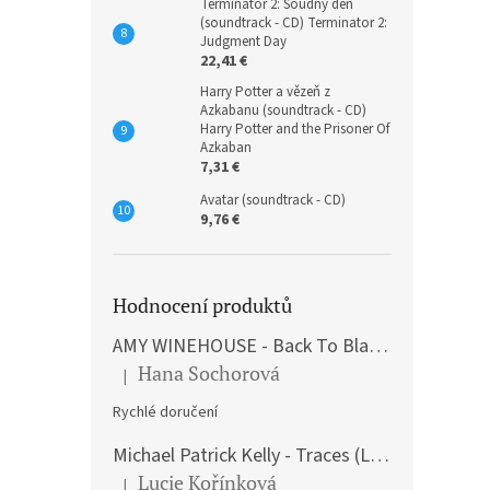
Terminátor 2: Soudný den
(soundtrack - CD) Terminator 2:
Judgment Day
22,41 €
Harry Potter a vězeň z
Azkabanu (soundtrack - CD)
Harry Potter and the Prisoner Of
Azkaban
7,31 €
Avatar (soundtrack - CD)
9,76 €
Hodnocení produktů
AMY WINEHOUSE - Back To Black (LP)
Hana Sochorová
|
The product rating is 5 out of 5 stars.
Rychlé doručení
Michael Patrick Kelly - Traces (Limited Edition) (Premium Box-Set) (LP)
Lucie Kořínková
|