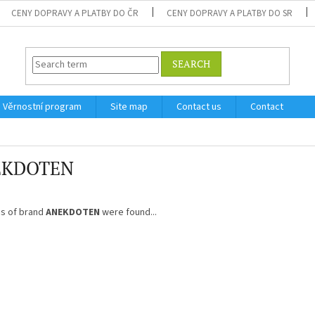
CENY DOPRAVY A PLATBY DO ČR
CENY DOPRAVY A PLATBY DO SR
SEARCH
Věrnostní program
Site map
Contact us
Contact
EKDOTEN
s of brand
ANEKDOTEN
were found...