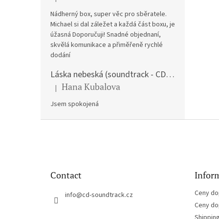
The product rating is 5 out of 5 stars.
Nádherný box, super věc pro sběratele.
Michael si dal záležet a každá část boxu, je
úžasná Doporučuji! Snadné objednaní,
skvělá komunikace a přiměřeně rychlé
dodání
Láska nebeská (soundtrack - CD) Love Actually
Hana Kubalova
|
The product rating is 5 out of 5 stars.
Jsem spokojená
F
o
o
t
e
Contact
Inform
r
Ceny do
info
@
cd-soundtrack.cz
Ceny do
Shippin