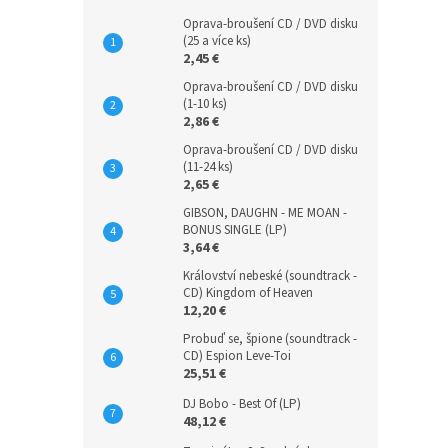
Oprava-broušení CD / DVD disku
(25 a více ks)
2,45 €
Oprava-broušení CD / DVD disku
(1-10 ks)
2,86 €
Oprava-broušení CD / DVD disku
(11-24 ks)
2,65 €
GIBSON, DAUGHN - ME MOAN -
BONUS SINGLE (LP)
3,64 €
Království nebeské (soundtrack -
CD) Kingdom of Heaven
12,20 €
Probuď se, špione (soundtrack -
CD) Espion Leve-Toi
25,51 €
DJ Bobo - Best Of (LP)
48,12 €