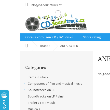
Skip
info@cd-soundtrack.cz
to
content
Oprava - broušení CD / DVD disků
Store rating
Home
Brands
ANEKDOTEN
S
AN
i
Skip
d
Categories
categories
e
b
No good
Items in stock
a
Composers of film and musical music
r
Soundtracks on CD
Soundtracks on LP / Vinyl
Trailer / Epic music
Musicals