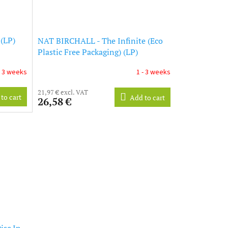
(LP)
NAT BIRCHALL - The Infinite (Eco
Plastic Free Packaging) (LP)
- 3 weeks
1 - 3 weeks
21,97 € excl. VAT
to cart
Add to cart
26,58 €
isc In