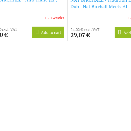
Dub - Nat Birchall Meets Al
Breadwinner (LP)
1 - 3 weeks
1 
€ excl. VAT
24,02 € excl. VAT
Add to cart
Add 
0 €
29,07 €
L
i
s
t
i
n
g
c
o
n
t
r
o
l
s