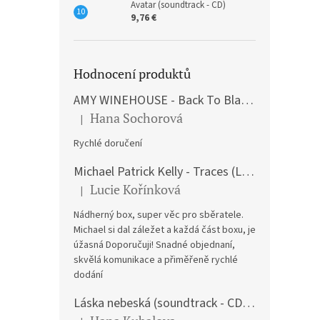
Avatar (soundtrack - CD)
9,76 €
Hodnocení produktů
AMY WINEHOUSE - Back To Black (LP)
Hana Sochorová
|
The product rating is 5 out of 5 stars.
Rychlé doručení
Michael Patrick Kelly - Traces (Limited Edition) (Premium Box-Set) (LP)
Lucie Kořínková
|
The product rating is 5 out of 5 stars.
Nádherný box, super věc pro sběratele.
Michael si dal záležet a každá část boxu, je
úžasná Doporučuji! Snadné objednaní,
skvělá komunikace a přiměřeně rychlé
dodání
Láska nebeská (soundtrack - CD) Love Actually