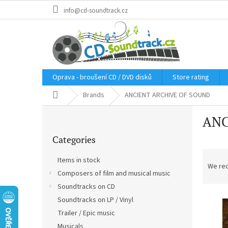
Skip
info@cd-soundtrack.cz
to
content
Oprava - broušení CD / DVD disků
Store rating
Home
Brands
ANCIENT ARCHIVE OF SOUND
S
ANC
i
Skip
d
Categories
categories
e
P
b
Items in stock
r
a
We re
Composers of film and musical music
o
r
d
Soundtracks on CD
L
u
Soundtracks on LP / Vinyl
i
c
Trailer / Epic music
s
t
Musicals