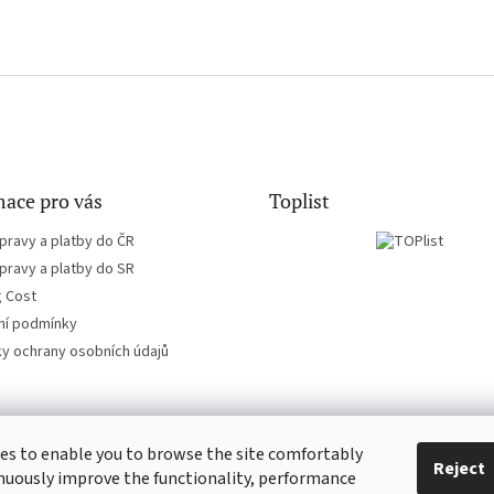
ace pro vás
Toplist
pravy a platby do ČR
pravy a platby do SR
g Cost
í podmínky
y ochrany osobních údajů
es to enable you to browse the site comfortably
CD-hudba.cz
EN-filmy.cz
Reject
nuously improve the functionality, performance