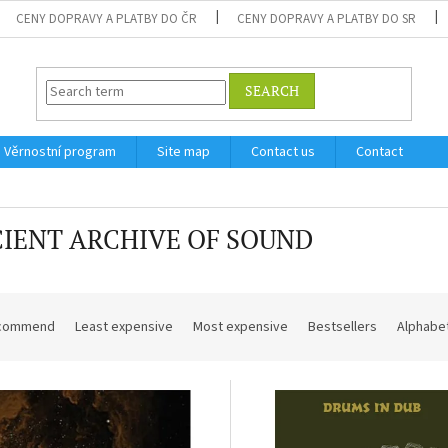
CENY DOPRAVY A PLATBY DO ČR
CENY DOPRAVY A PLATBY DO SR
SEARCH
Věrnostní program
Site map
Contact us
Contact
IENT ARCHIVE OF SOUND
commend
Least expensive
Most expensive
Bestsellers
Alphabet