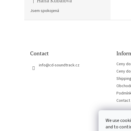
Hana Kubalova
|
The product rating is 5 out of 5 stars.
Jsem spokojená
F
o
o
t
e
Contact
Inform
r
Ceny do
info
@
cd-soundtrack.cz
Ceny do
Shippin
Obchodn
Podmínk
Contact
We use cooki
and to conti