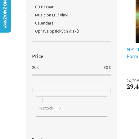
t
s
CD Bazaar
o
o
f
Music on LP / Vinyl
r
p
t
Calendars
r
i
Oprava optických disků
o
n
d
g
NAT 
u
Form 
Price
c
t
26
€
30
€
s
24,30 
29,4
In stock
0