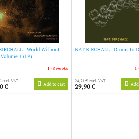
BIRCHALL - World Without
NAT BIRCHALL - Drums In D
Volume 1 (LP)
1 - 3 weeks
1 
€ excl. VAT
24,71 € excl. VAT
Add to cart
Add 
0 €
29,90 €