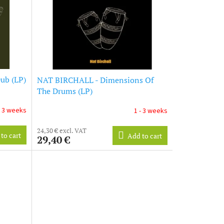
ub (LP)
NAT BIRCHALL - Dimensions Of
The Drums (LP)
- 3 weeks
1 - 3 weeks
24,30 € excl. VAT
to cart
Add to cart
29,40 €