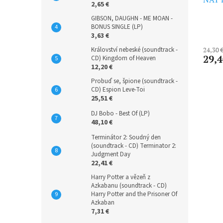
2,65 €
GIBSON, DAUGHN - ME MOAN -
BONUS SINGLE (LP)
3,63 €
Království nebeské (soundtrack -
24,30 
29,4
CD) Kingdom of Heaven
12,20 €
Probuď se, špione (soundtrack -
CD) Espion Leve-Toi
25,51 €
DJ Bobo - Best Of (LP)
48,10 €
Terminátor 2: Soudný den
(soundtrack - CD) Terminator 2:
Judgment Day
22,41 €
Harry Potter a vězeň z
Azkabanu (soundtrack - CD)
Harry Potter and the Prisoner Of
Azkaban
7,31 €