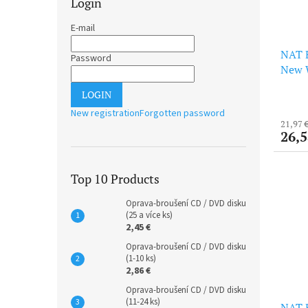
Login
E-mail
NAT 
Password
New W
LOGIN
New registration
Forgotten password
21,97 
26,5
Top 10 Products
Oprava-broušení CD / DVD disku
(25 a více ks)
2,45 €
Oprava-broušení CD / DVD disku
(1-10 ks)
2,86 €
Oprava-broušení CD / DVD disku
(11-24 ks)
NAT B