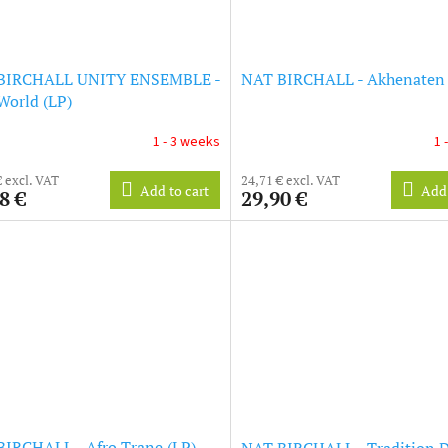
BIRCHALL UNITY ENSEMBLE -
NAT BIRCHALL - Akhenaten 
orld (LP)
1 - 3 weeks
1 
€ excl. VAT
24,71 € excl. VAT
Add to cart
Add 
8 €
29,90 €
IRCHALL - Afro Trane (LP)
NAT BIRCHALL - Tradition D