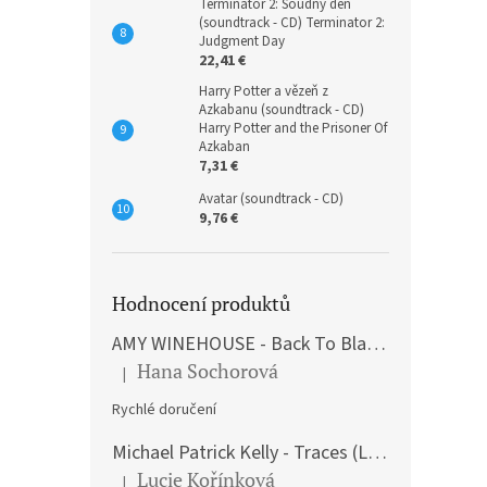
Terminátor 2: Soudný den
(soundtrack - CD) Terminator 2:
Judgment Day
22,41 €
Harry Potter a vězeň z
Azkabanu (soundtrack - CD)
Harry Potter and the Prisoner Of
Azkaban
7,31 €
Avatar (soundtrack - CD)
9,76 €
Hodnocení produktů
AMY WINEHOUSE - Back To Black (LP)
Hana Sochorová
|
The product rating is 5 out of 5 stars.
Rychlé doručení
Michael Patrick Kelly - Traces (Limited Edition) (Premium Box-Set) (LP)
Lucie Kořínková
|