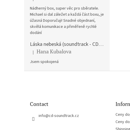
The product rating is 5 out of 5 stars.
Nádherný box, super věc pro sběratele.
Michael si dal záležet a každá část boxu, je
úžasná Doporučuji! Snadné objednaní,
skvělá komunikace a přiměřeně rychlé
dodání
Láska nebeská (soundtrack - CD) Love Actually
Hana Kubalova
|
The product rating is 5 out of 5 stars.
Jsem spokojená
F
o
o
t
e
Contact
Inform
r
Ceny do
info
@
cd-soundtrack.cz
Ceny do
Shippin