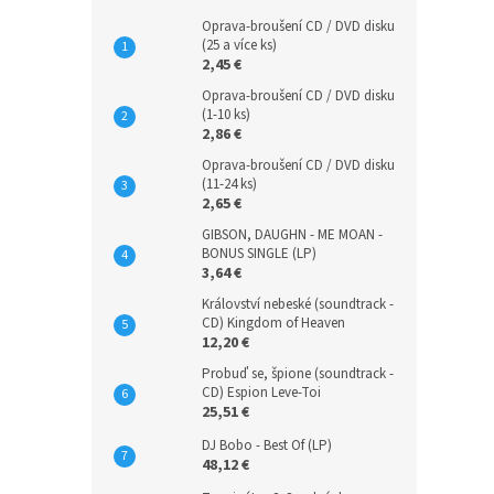
Oprava-broušení CD / DVD disku
(25 a více ks)
2,45 €
Oprava-broušení CD / DVD disku
(1-10 ks)
2,86 €
Oprava-broušení CD / DVD disku
(11-24 ks)
2,65 €
GIBSON, DAUGHN - ME MOAN -
BONUS SINGLE (LP)
3,64 €
Království nebeské (soundtrack -
CD) Kingdom of Heaven
12,20 €
Probuď se, špione (soundtrack -
CD) Espion Leve-Toi
25,51 €
DJ Bobo - Best Of (LP)
48,12 €