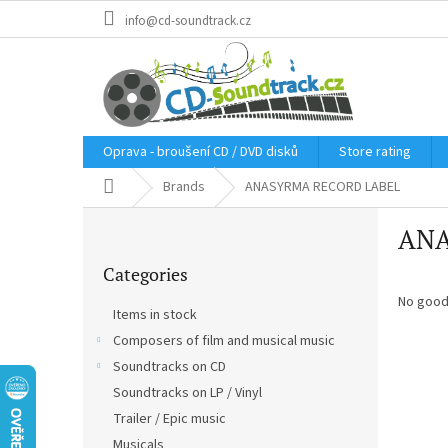
Skip
info@cd-soundtrack.cz
to
content
Oprava - broušení CD / DVD disků
Store rating
Home
Brands
ANASYRMA RECORD LABEL
S
ANA
i
Skip
d
Categories
categories
e
b
No good
Items in stock
a
Composers of film and musical music
r
Soundtracks on CD
Soundtracks on LP / Vinyl
Trailer / Epic music
Musicals