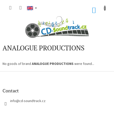
Skip
to
SHOP
content
CART
ANALOGUE PRODUCTIONS
No goods of brand
ANALOGUE PRODUCTIONS
were found...
F
o
o
t
Contact
e
r
info
@
cd-soundtrack.cz