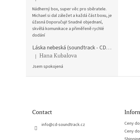
The product rating is 5 out of 5 stars.
Nádherný box, super věc pro sběratele.
Michael si dal záležet a každá část boxu, je
úžasná Doporučuji! Snadné objednaní,
skvělá komunikace a přiměřeně rychlé
dodání
Láska nebeská (soundtrack - CD) Love Actually
Hana Kubalova
|
The product rating is 5 out of 5 stars.
Jsem spokojená
F
o
o
t
e
Contact
Inform
r
Ceny do
info
@
cd-soundtrack.cz
Ceny do
Shippin