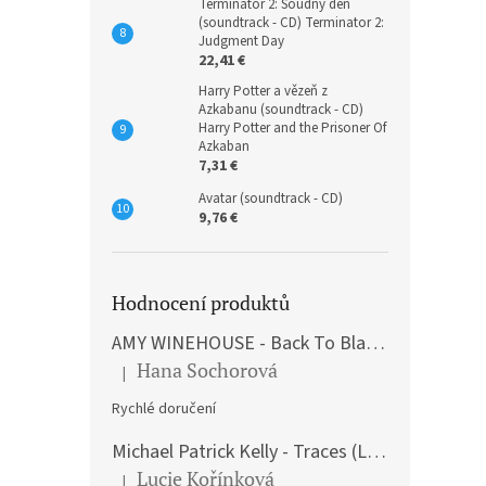
Terminátor 2: Soudný den
(soundtrack - CD) Terminator 2:
Judgment Day
22,41 €
Harry Potter a vězeň z
Azkabanu (soundtrack - CD)
Harry Potter and the Prisoner Of
Azkaban
7,31 €
Avatar (soundtrack - CD)
9,76 €
Hodnocení produktů
AMY WINEHOUSE - Back To Black (LP)
Hana Sochorová
|
The product rating is 5 out of 5 stars.
Rychlé doručení
Michael Patrick Kelly - Traces (Limited Edition) (Premium Box-Set) (LP)
Lucie Kořínková
|