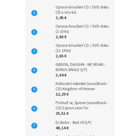
Oprava-broušení CD / DVD disku
(25 a více ks)
2,45 €
Oprava-broušení CD / DVD disku
(1-10 ks)
2,86 €
Oprava-broušení CD / DVD disku
(11-24 ks)
2,65 €
GIBSON, DAUGHN - ME MOAN -
BONUS SINGLE (LP)
3,64 €
Království nebeské (soundtrack -
CD) Kingdom of Heaven
12,20 €
Probuď se, špione (soundtrack -
CD) Espion Leve-Toi
25,51 €
DJ Bobo - Best Of (LP)
48,14 €