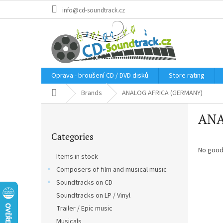
Skip
info@cd-soundtrack.cz
to
content
Oprava - broušení CD / DVD disků
Store rating
Home
Brands
ANALOG AFRICA (GERMANY)
S
ANA
i
Skip
d
Categories
categories
e
b
No good
Items in stock
a
Composers of film and musical music
r
Soundtracks on CD
Soundtracks on LP / Vinyl
Trailer / Epic music
Musicals