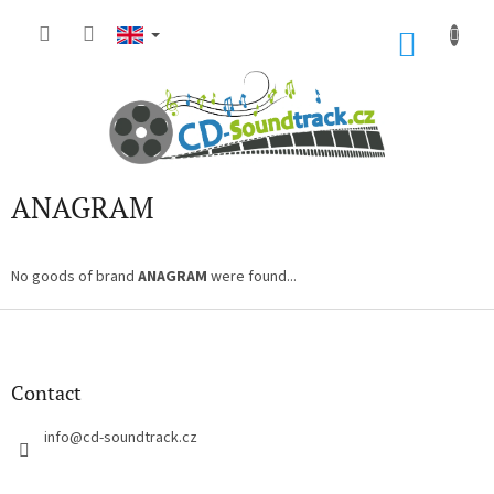
Skip
to
SHOP
content
CART
ANAGRAM
No goods of brand
ANAGRAM
were found...
F
o
o
t
Contact
e
r
info
@
cd-soundtrack.cz