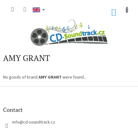
Skip
to
SHOP
content
CART
AMY GRANT
No goods of brand
AMY GRANT
were found...
F
o
o
t
Contact
e
r
info
@
cd-soundtrack.cz