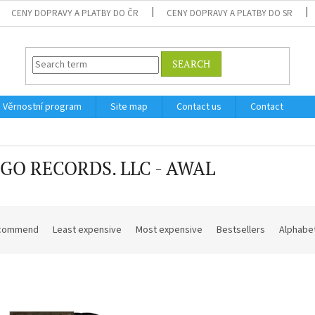
CENY DOPRAVY A PLATBY DO ČR
CENY DOPRAVY A PLATBY DO SR
SEARCH
Věrnostní program
Site map
Contact us
Contact
GO RECORDS. LLC - AWAL
commend
Least expensive
Most expensive
Bestsellers
Alphabet