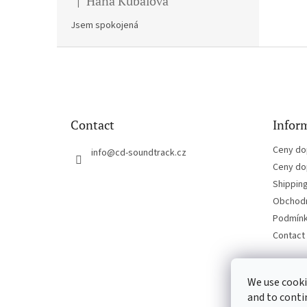
Hana Kubalova
|
The product rating is 5 out of 5 stars.
Jsem spokojená
F
o
o
t
e
Contact
Inform
r
Ceny do
info
@
cd-soundtrack.cz
Ceny do
Shippin
Obchodn
Podmínk
Contact
We use cooki
and to conti