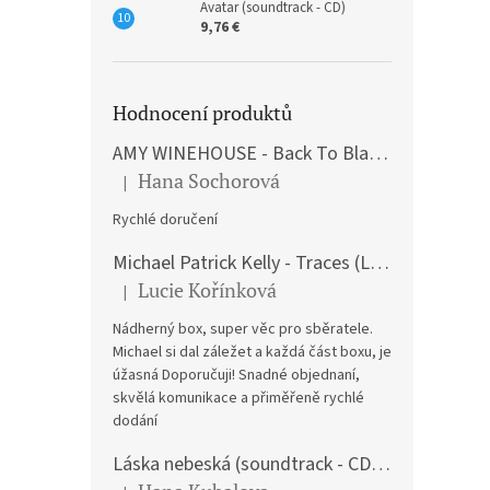
Avatar (soundtrack - CD)
9,76 €
Hodnocení produktů
AMY WINEHOUSE - Back To Black (LP)
Hana Sochorová
|
The product rating is 5 out of 5 stars.
Rychlé doručení
Michael Patrick Kelly - Traces (Limited Edition) (Premium Box-Set) (LP)
Lucie Kořínková
|
The product rating is 5 out of 5 stars.
Nádherný box, super věc pro sběratele.
Michael si dal záležet a každá část boxu, je
úžasná Doporučuji! Snadné objednaní,
skvělá komunikace a přiměřeně rychlé
dodání
Láska nebeská (soundtrack - CD) Love Actually