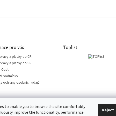
ace pro vás
Toplist
pravy a platby do ČR
pravy a platby do SR
g Cost
í podmínky
y ochrany osobních údajů
es to enable you to browse the site comfortably
CD-hudba.cz
EN-filmy.cz
Reject
nuously improve the functionality, performance