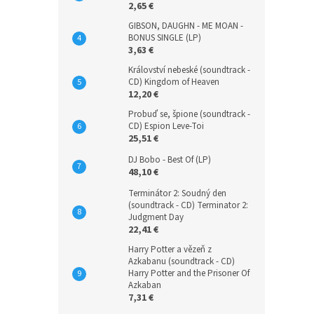
2,65 €
GIBSON, DAUGHN - ME MOAN -
BONUS SINGLE (LP)
3,63 €
Království nebeské (soundtrack -
CD) Kingdom of Heaven
12,20 €
Probuď se, špione (soundtrack -
CD) Espion Leve-Toi
25,51 €
DJ Bobo - Best Of (LP)
48,10 €
Terminátor 2: Soudný den
(soundtrack - CD) Terminator 2:
Judgment Day
22,41 €
Harry Potter a vězeň z
Azkabanu (soundtrack - CD)
Harry Potter and the Prisoner Of
Azkaban
7,31 €