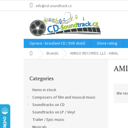
Skip
info@cd-soundtrack.cz
to
content
Oprava - broušení CD / DVD disků
Store rating
Home
Brands
AMIGO RECORDS. LLC - AWAL
S
AMI
i
Skip
d
Categories
categories
e
P
b
Items in stock
r
a
We re
Composers of film and musical music
o
r
d
Soundtracks on CD
L
u
Soundtracks on LP / Vinyl
i
c
Trailer / Epic music
s
t
Musicals