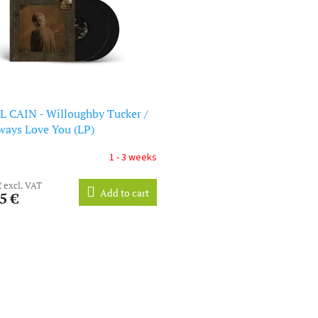
 CAIN - Willoughby Tucker /
lways Love You (LP)
1 - 3 weeks
€ excl. VAT
Add to cart
5 €
L
i
s
t
i
n
g