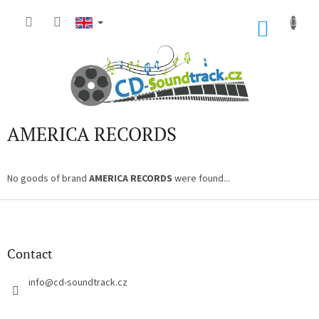
Skip
to
SHOP
content
CART
AMERICA RECORDS
No goods of brand
AMERICA RECORDS
were found...
F
o
o
t
Contact
e
r
info
@
cd-soundtrack.cz