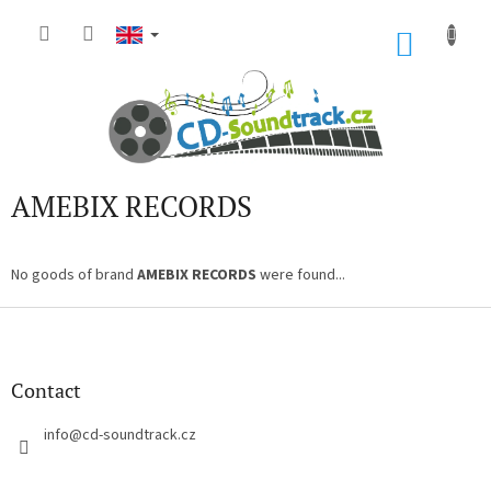
Skip
to
SHOP
content
CART
AMEBIX RECORDS
No goods of brand
AMEBIX RECORDS
were found...
F
o
o
t
Contact
e
r
info
@
cd-soundtrack.cz