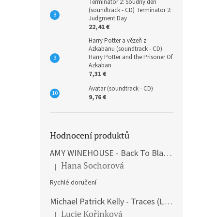
Terminátor 2: Soudný den
(soundtrack - CD) Terminator 2:
Judgment Day
22,41 €
Harry Potter a vězeň z
Azkabanu (soundtrack - CD)
Harry Potter and the Prisoner Of
Azkaban
7,31 €
Avatar (soundtrack - CD)
9,76 €
Hodnocení produktů
AMY WINEHOUSE - Back To Black (LP)
Hana Sochorová
|
The product rating is 5 out of 5 stars.
Rychlé doručení
Michael Patrick Kelly - Traces (Limited Edition) (Premium Box-Set) (LP)
Lucie Kořínková
|