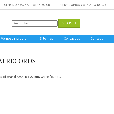
CENY DOPRAVY A PLATBY DO ČR
CENY DOPRAVY A PLATBY DO SR
SEARCH
Věrnostní program
Site map
Contact us
Contact
I RECORDS
s of brand
AMAI RECORDS
were found...