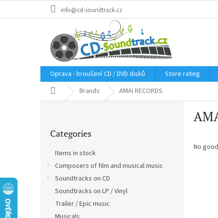
Skip
info@cd-soundtrack.cz
to
content
Oprava - broušení CD / DVD disků
Store rating
Home
Brands
AMAI RECORDS
S
AMA
i
Skip
d
Categories
categories
e
b
No good
Items in stock
a
Composers of film and musical music
r
Soundtracks on CD
Soundtracks on LP / Vinyl
Trailer / Epic music
Musicals