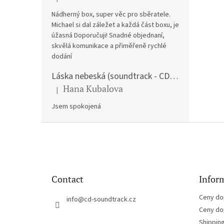
The product rating is 5 out of 5 stars.
Nádherný box, super věc pro sběratele.
Michael si dal záležet a každá část boxu, je
úžasná Doporučuji! Snadné objednaní,
skvělá komunikace a přiměřeně rychlé
dodání
Láska nebeská (soundtrack - CD) Love Actually
Hana Kubalova
|
The product rating is 5 out of 5 stars.
Jsem spokojená
F
o
o
t
e
Contact
Inform
r
Ceny do
info
@
cd-soundtrack.cz
Ceny do
Shippin