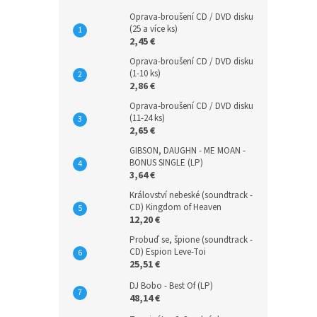
Oprava-broušení CD / DVD disku
(25 a více ks)
2,45 €
Oprava-broušení CD / DVD disku
(1-10 ks)
2,86 €
Oprava-broušení CD / DVD disku
(11-24 ks)
2,65 €
GIBSON, DAUGHN - ME MOAN -
BONUS SINGLE (LP)
3,64 €
Království nebeské (soundtrack -
CD) Kingdom of Heaven
12,20 €
Probuď se, špione (soundtrack -
CD) Espion Leve-Toi
25,51 €
DJ Bobo - Best Of (LP)
48,14 €