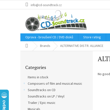
Skip
info@cd-soundtrack.cz
to
content
Oprava - broušení CD / DVD disků
Store rating
Home
Brands
ALTERNATIVE DISTR. ALLIANCE
S
ALT
i
Skip
d
Categories
categories
e
b
No good
Items in stock
a
Composers of film and musical music
r
Soundtracks on CD
Soundtracks on LP / Vinyl
Trailer / Epic music
Musicals