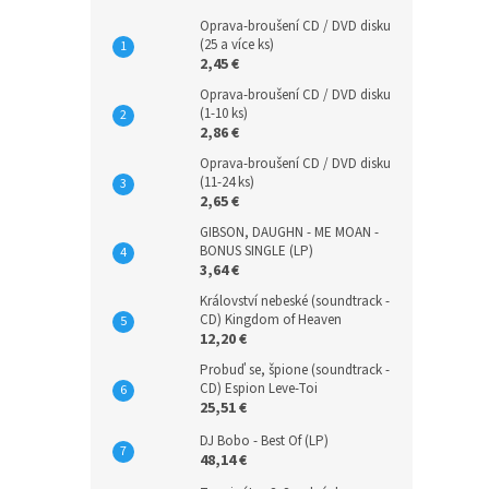
Oprava-broušení CD / DVD disku
(25 a více ks)
2,45 €
Oprava-broušení CD / DVD disku
(1-10 ks)
2,86 €
Oprava-broušení CD / DVD disku
(11-24 ks)
2,65 €
GIBSON, DAUGHN - ME MOAN -
BONUS SINGLE (LP)
3,64 €
Království nebeské (soundtrack -
CD) Kingdom of Heaven
12,20 €
Probuď se, špione (soundtrack -
CD) Espion Leve-Toi
25,51 €
DJ Bobo - Best Of (LP)
48,14 €