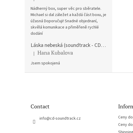
The product rating is 5 out of 5 stars.
Nádherný box, super věc pro sběratele.
Michael si dal záležet a každá část boxu, je
úžasná Doporučuji! Snadné objednaní,
skvělá komunikace a přiměřeně rychlé
dodání
Láska nebeská (soundtrack - CD) Love Actually
Hana Kubalova
|
The product rating is 5 out of 5 stars.
Jsem spokojená
F
o
o
t
e
Contact
Inform
r
Ceny do
info
@
cd-soundtrack.cz
Ceny do
Shippin