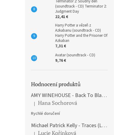
Terminátor 2: Soudný den
(soundtrack - CD) Terminator 2:
Judgment Day
22,41 €
Harry Potter a vězeň z
Azkabanu (soundtrack - CD)
Harry Potter and the Prisoner Of
Azkaban
7,31 €
Avatar (soundtrack - CD)
9,76 €
Hodnocení produktů
AMY WINEHOUSE - Back To Black (LP)
Hana Sochorová
|
The product rating is 5 out of 5 stars.
Rychlé doručení
Michael Patrick Kelly - Traces (Limited Edition) (Premium Box-Set) (LP)
Lucie Kořínková
|