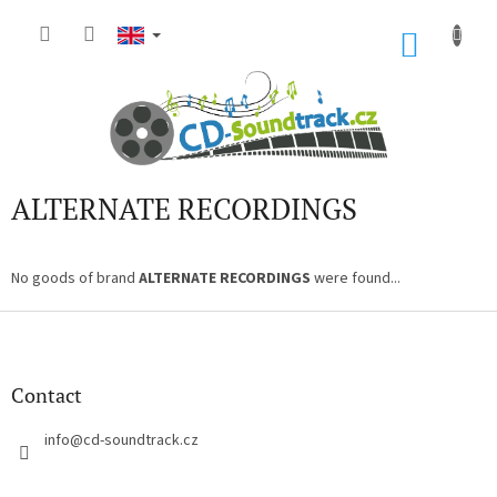
Skip
to
SHOP
content
CART
ALTERNATE RECORDINGS
No goods of brand
ALTERNATE RECORDINGS
were found...
F
o
o
t
Contact
e
r
info
@
cd-soundtrack.cz