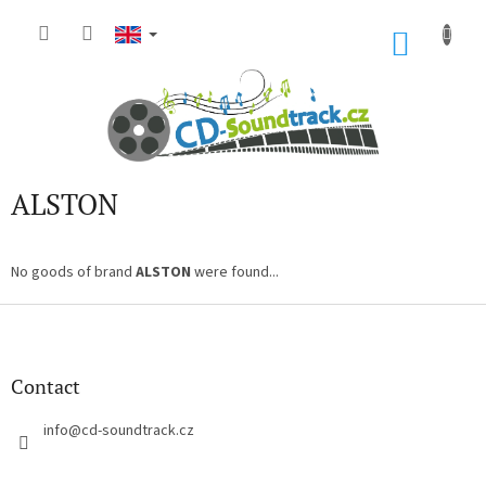
Skip
to
SHOP
content
CART
ALSTON
No goods of brand
ALSTON
were found...
F
o
o
t
Contact
e
r
info
@
cd-soundtrack.cz