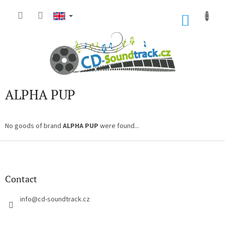
Skip
to
SHOP
content
CART
ALPHA PUP
No goods of brand
ALPHA PUP
were found...
F
o
o
t
Contact
e
r
info
@
cd-soundtrack.cz