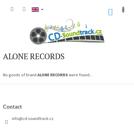
Skip
to
SHOP
content
CART
ALONE RECORDS
No goods of brand
ALONE RECORDS
were found...
F
o
o
t
Contact
e
r
info
@
cd-soundtrack.cz