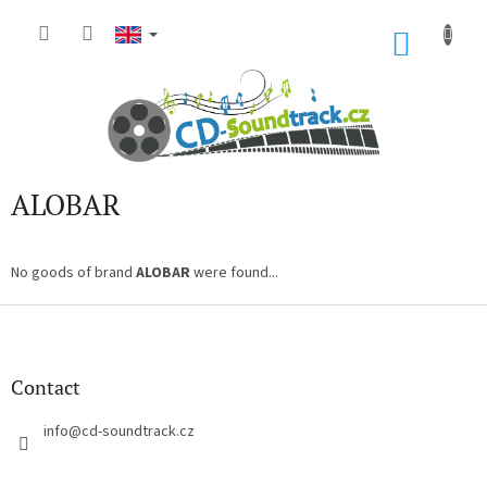
Skip
to
SHOP
content
CART
ALOBAR
No goods of brand
ALOBAR
were found...
F
o
o
t
Contact
e
r
info
@
cd-soundtrack.cz