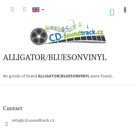
Skip
to
SHOP
content
CART
ALLIGATOR/BLUESONVINYL
No goods of brand
ALLIGATOR/BLUESONVINYL
were found...
F
o
o
t
Contact
e
r
info
@
cd-soundtrack.cz