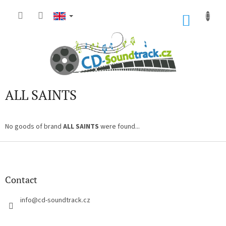
Skip
to
SHOP
content
CART
ALL SAINTS
No goods of brand
ALL SAINTS
were found...
F
o
o
t
Contact
e
r
info
@
cd-soundtrack.cz