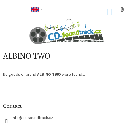
Skip
to
SHOP
content
CART
ALBINO TWO
No goods of brand
ALBINO TWO
were found...
F
o
o
t
Contact
e
r
info
@
cd-soundtrack.cz