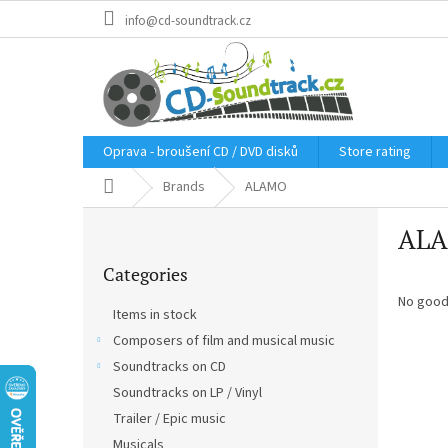
Skip
info@cd-soundtrack.cz
to
content
Oprava - broušení CD / DVD disků
Store rating
Home
Brands
ALAMO
S
AL
i
Skip
d
Categories
categories
e
b
No good
Items in stock
a
Composers of film and musical music
r
Soundtracks on CD
Soundtracks on LP / Vinyl
Trailer / Epic music
Musicals