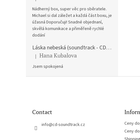
The product rating is 5 out of 5 stars.
Nádherný box, super věc pro sběratele.
Michael si dal záležet a každá část boxu, je
úžasná Doporučuji! Snadné objednaní,
skvělá komunikace a přiměřeně rychlé
dodání
Láska nebeská (soundtrack - CD) Love Actually
Hana Kubalova
|
The product rating is 5 out of 5 stars.
Jsem spokojená
F
o
o
t
e
Contact
Inform
r
Ceny do
info
@
cd-soundtrack.cz
Ceny do
Shippin