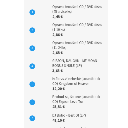
Oprava-broušení CD / DVD disku
(25 a více ks)
2,45 €
Oprava-broušení CD / DVD disku
(1-10 ks)
2,86 €
Oprava-broušení CD / DVD disku
(11-24 ks)
2,65 €
GIBSON, DAUGHN - ME MOAN -
BONUS SINGLE (LP)
3,63 €
Království nebeské (soundtrack -
CD) Kingdom of Heaven
12,20 €
Probuď se, špione (soundtrack -
CD) Espion Leve-Toi
25,51 €
DJ Bobo - Best Of (LP)
48,10 €