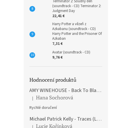
Terminátor 2: Soudný den
(soundtrack - CD) Terminator 2:
Judgment Day
22,41 €
Harry Potter a vězeň z
Azkabanu (soundtrack - CD)
Harry Potter and the Prisoner Of
Azkaban
7,31 €
Avatar (soundtrack - CD)
9,76 €
Hodnocení produktů
AMY WINEHOUSE - Back To Black (LP)
Hana Sochorová
|
The product rating is 5 out of 5 stars.
Rychlé doručení
Michael Patrick Kelly - Traces (Limited Edition) (Premium Box-Set) (LP)
Lucie Kořínková
|