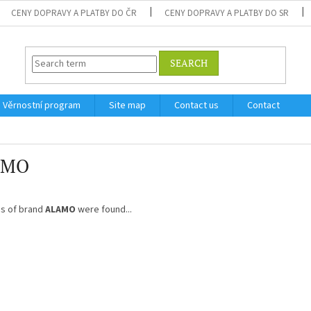
CENY DOPRAVY A PLATBY DO ČR
CENY DOPRAVY A PLATBY DO SR
SEARCH
Věrnostní program
Site map
Contact us
Contact
AMO
s of brand
ALAMO
were found...