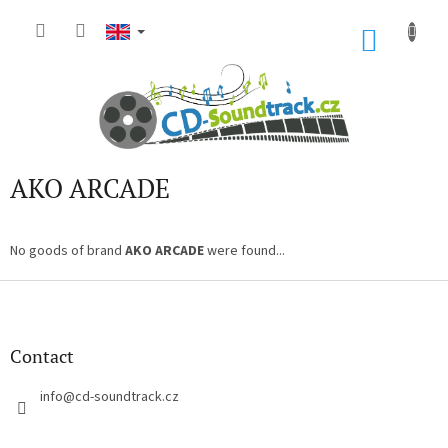
Skip
to
SHOP
content
CART
AKO ARCADE
No goods of brand
AKO ARCADE
were found...
F
o
o
t
Contact
e
r
info
@
cd-soundtrack.cz