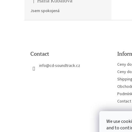
Hana Kubalova
|
The product rating is 5 out of 5 stars.
Jsem spokojená
F
o
o
t
e
Contact
Inform
r
Ceny do
info
@
cd-soundtrack.cz
Ceny do
Shippin
Obchodn
Podmínk
Contact
We use cooki
and to conti