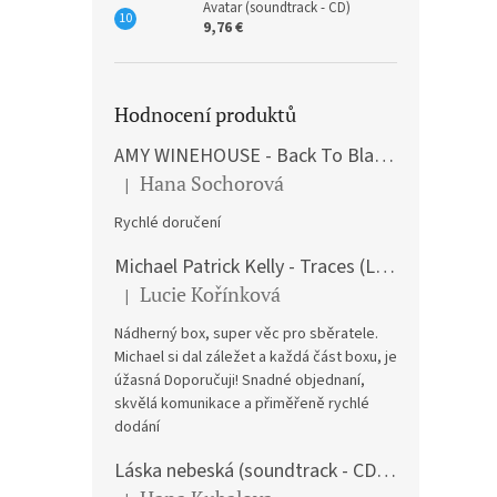
Avatar (soundtrack - CD)
9,76 €
Hodnocení produktů
AMY WINEHOUSE - Back To Black (LP)
Hana Sochorová
|
The product rating is 5 out of 5 stars.
Rychlé doručení
Michael Patrick Kelly - Traces (Limited Edition) (Premium Box-Set) (LP)
Lucie Kořínková
|
The product rating is 5 out of 5 stars.
Nádherný box, super věc pro sběratele.
Michael si dal záležet a každá část boxu, je
úžasná Doporučuji! Snadné objednaní,
skvělá komunikace a přiměřeně rychlé
dodání
Láska nebeská (soundtrack - CD) Love Actually