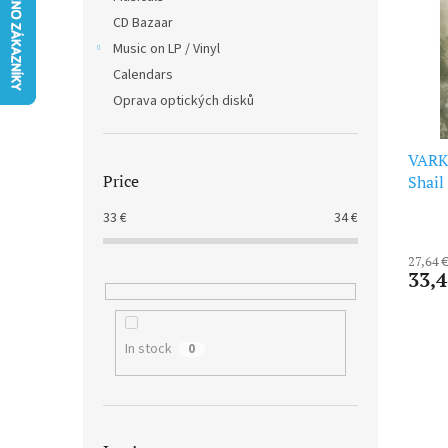
t
s
CD Bazaar
o
o
f
Music on LP / Vinyl
r
p
t
Calendars
r
i
Oprava optických disků
o
n
d
g
u
VARK
Price
c
Shail
t
33
€
34
€
s
27,64 
33,4
In stock
0