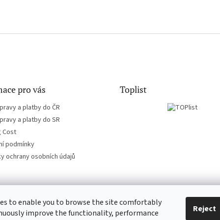
ace pro vás
Toplist
pravy a platby do ČR
pravy a platby do SR
g Cost
í podmínky
y ochrany osobních údajů
es to enable you to browse the site comfortably
CD-hudba.cz
EN-filmy.cz
Reject
nuously improve the functionality, performance