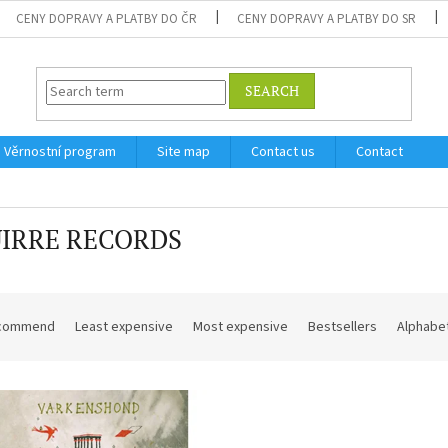
CENY DOPRAVY A PLATBY DO ČR
CENY DOPRAVY A PLATBY DO SR
SEARCH
Věrnostní program
Site map
Contact us
Contact
IRRE RECORDS
commend
Least expensive
Most expensive
Bestsellers
Alphabet