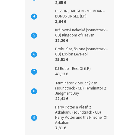
2,65 €
GIBSON, DAUGHN - ME MOAN -
BONUS SINGLE (LP)
3,64 €
Království nebeské (soundtrack -
CD) Kingdom of Heaven
12,20 €
Probuď se, špione (soundtrack -
CD) Espion Leve-Toi
25,51 €
DJ Bobo - Best Of (LP)
48,12 €
Terminátor 2: Soudný den
(soundtrack - CD) Terminator 2:
Judgment Day
22,41 €
Harry Potter a vězeň z
Azkabanu (soundtrack - CD)
Harry Potter and the Prisoner Of
Azkaban
7,31 €