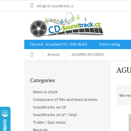
Skip
info@cd-soundtrack.cz
to
content
Oprava - broušení CD / DVD disků
Store rating
Home
Brands
AGUIRRE RECORDS
S
AGU
i
Skip
d
Categories
categories
e
P
b
Items in stock
r
a
We re
Composers of film and musical music
o
r
d
Soundtracks on CD
L
u
Soundtracks on LP / Vinyl
i
c
Trailer / Epic music
s
t
Musicals